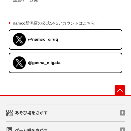
namco新潟店の公式SNSアカウントはこちら！
@namco_ciruq
@gasha_niigata
先
あそび場をさがす
ゲーム機をさがす