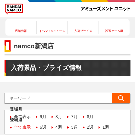
店舗情報
イベント&ニュース
入荷プライズ
設置ゲーム機
namco新潟店
入荷景品・プライズ情報
登場月
全て表示
9月
8月
7月
6月
登場週
全て表示
5週
4週
3週
2週
1週