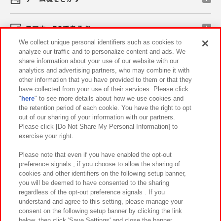
スマホ・PCであそぶ
We collect unique personal identifiers such as cookies to
analyze our traffic and to personalize content and ads. We
イベント・キャンペーン
share information about your use of our website with our
analytics and advertising partners, who may combine it with
other information that you have provided to them or that they
have collected from your use of their services. Please click
"
here
" to see more details about how we use cookies and
関連会社
サステナビリティ
サイトポリシー
the retention period of each cookie. You have the right to opt
out of our sharing of your information with our partners.
プライバシーポリシー
ウェブアクセシビリティ方針と検証結果
Please click [Do Not Share My Personal Information] to
exercise your right.
お取引先さまとともに
食品のご提供について
カスタマーハラスメント対応方針
よくあるご質問・お問い合わせ
Please note that even if you have enabled the opt-out
preference signals , if you choose to allow the sharing of
cookies and other identifiers on the following setup banner,
you will be deemed to have consented to the sharing
regardless of the opt-out preference signals . If you
understand and agree to this setting, please manage your
consent on the following setup banner by clicking the link
below, then click 'Save Settings' and close the banner.