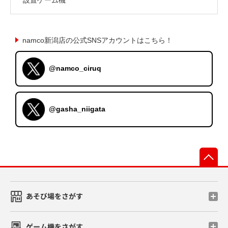
namco新潟店の公式SNSアカウントはこちら！
@namco_ciruq
@gasha_niigata
先
あそび場をさがす
ゲーム機をさがす