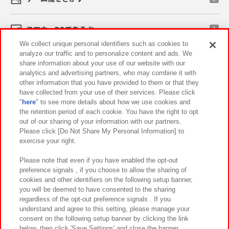
スマホ・PCであそぶ
We collect unique personal identifiers such as cookies to
analyze our traffic and to personalize content and ads. We
イベント・キャンペーン
share information about your use of our website with our
analytics and advertising partners, who may combine it with
other information that you have provided to them or that they
have collected from your use of their services. Please click
"
here
" to see more details about how we use cookies and
関連会社
サステナビリティ
サイトポリシー
the retention period of each cookie. You have the right to opt
out of our sharing of your information with our partners.
プライバシーポリシー
ウェブアクセシビリティ方針と検証結果
Please click [Do Not Share My Personal Information] to
exercise your right.
お取引先さまとともに
食品のご提供について
カスタマーハラスメント対応方針
よくあるご質問・お問い合わせ
Please note that even if you have enabled the opt-out
preference signals , if you choose to allow the sharing of
cookies and other identifiers on the following setup banner,
you will be deemed to have consented to the sharing
regardless of the opt-out preference signals . If you
understand and agree to this setting, please manage your
consent on the following setup banner by clicking the link
below, then click 'Save Settings' and close the banner.