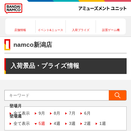
店舗情報
イベント&ニュース
入荷プライズ
設置ゲーム機
namco新潟店
入荷景品・プライズ情報
登場月
全て表示
9月
8月
7月
6月
登場週
全て表示
5週
4週
3週
2週
1週