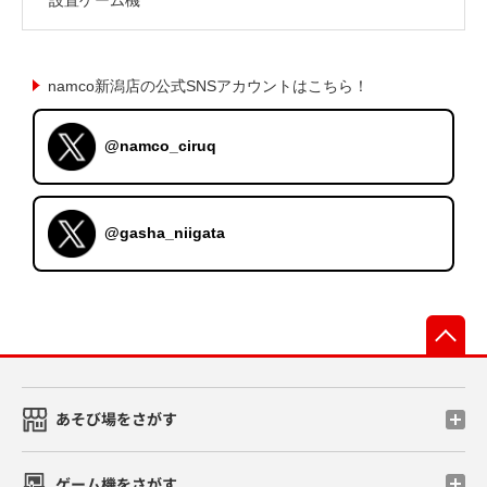
namco新潟店の公式SNSアカウントはこちら！
@namco_ciruq
@gasha_niigata
先
あそび場をさがす
ゲーム機をさがす