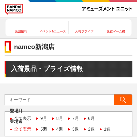
店舗情報
イベント&ニュース
入荷プライズ
設置ゲーム機
namco新潟店
入荷景品・プライズ情報
登場月
全て表示
9月
8月
7月
6月
登場週
全て表示
5週
4週
3週
2週
1週