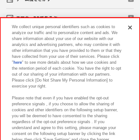
スマホ・PCであそぶ
We collect unique personal identifiers such as cookies to
analyze our traffic and to personalize content and ads. We
イベント・キャンペーン
share information about your use of our website with our
analytics and advertising partners, who may combine it with
other information that you have provided to them or that they
have collected from your use of their services. Please click
"
here
" to see more details about how we use cookies and
関連会社
サステナビリティ
サイトポリシー
the retention period of each cookie. You have the right to opt
out of our sharing of your information with our partners.
プライバシーポリシー
ウェブアクセシビリティ方針と検証結果
Please click [Do Not Share My Personal Information] to
exercise your right.
お取引先さまとともに
食品のご提供について
カスタマーハラスメント対応方針
よくあるご質問・お問い合わせ
Please note that even if you have enabled the opt-out
preference signals , if you choose to allow the sharing of
cookies and other identifiers on the following setup banner,
you will be deemed to have consented to the sharing
regardless of the opt-out preference signals . If you
understand and agree to this setting, please manage your
consent on the following setup banner by clicking the link
below, then click 'Save Settings' and close the banner.