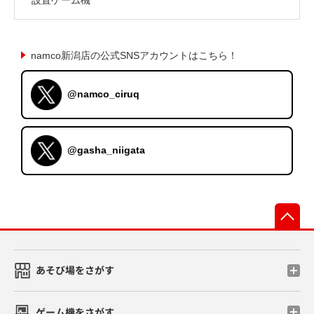
namco新潟店の公式SNSアカウントはこちら！
@namco_ciruq
@gasha_niigata
先
あそび場をさがす
ゲーム機をさがす