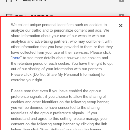
スマホ・PCであそぶ
We collect unique personal identifiers such as cookies to
analyze our traffic and to personalize content and ads. We
イベント・キャンペーン
share information about your use of our website with our
analytics and advertising partners, who may combine it with
other information that you have provided to them or that they
have collected from your use of their services. Please click
"
here
" to see more details about how we use cookies and
関連会社
サステナビリティ
サイトポリシー
the retention period of each cookie. You have the right to opt
out of our sharing of your information with our partners.
プライバシーポリシー
ウェブアクセシビリティ方針と検証結果
Please click [Do Not Share My Personal Information] to
exercise your right.
お取引先さまとともに
食品のご提供について
カスタマーハラスメント対応方針
よくあるご質問・お問い合わせ
Please note that even if you have enabled the opt-out
preference signals , if you choose to allow the sharing of
cookies and other identifiers on the following setup banner,
you will be deemed to have consented to the sharing
regardless of the opt-out preference signals . If you
understand and agree to this setting, please manage your
consent on the following setup banner by clicking the link
below, then click 'Save Settings' and close the banner.