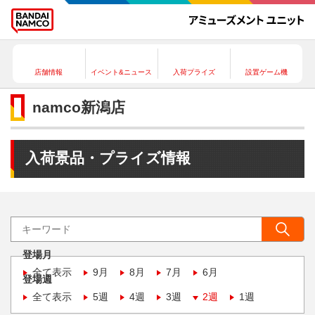
店舗情報
イベント&ニュース
入荷プライズ
設置ゲーム機
namco新潟店
入荷景品・プライズ情報
登場月
全て表示
9月
8月
7月
6月
登場週
全て表示
5週
4週
3週
2週
1週