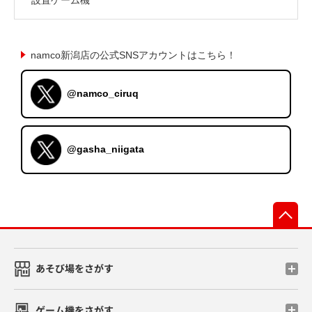
namco新潟店の公式SNSアカウントはこちら！
@namco_ciruq
@gasha_niigata
先
あそび場をさがす
ゲーム機をさがす