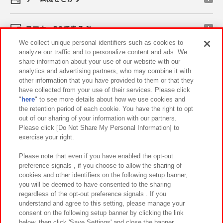
スマホ・PCであそぶ
We collect unique personal identifiers such as cookies to
analyze our traffic and to personalize content and ads. We
イベント・キャンペーン
share information about your use of our website with our
analytics and advertising partners, who may combine it with
other information that you have provided to them or that they
have collected from your use of their services. Please click
"
here
" to see more details about how we use cookies and
関連会社
サステナビリティ
サイトポリシー
the retention period of each cookie. You have the right to opt
out of our sharing of your information with our partners.
プライバシーポリシー
ウェブアクセシビリティ方針と検証結果
Please click [Do Not Share My Personal Information] to
exercise your right.
お取引先さまとともに
食品のご提供について
カスタマーハラスメント対応方針
よくあるご質問・お問い合わせ
Please note that even if you have enabled the opt-out
preference signals , if you choose to allow the sharing of
cookies and other identifiers on the following setup banner,
you will be deemed to have consented to the sharing
regardless of the opt-out preference signals . If you
understand and agree to this setting, please manage your
consent on the following setup banner by clicking the link
below, then click 'Save Settings' and close the banner.