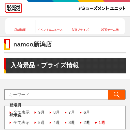
店舗情報
イベント&ニュース
入荷プライズ
設置ゲーム機
namco新潟店
入荷景品・プライズ情報
登場月
全て表示
9月
8月
7月
6月
登場週
全て表示
5週
4週
3週
2週
1週