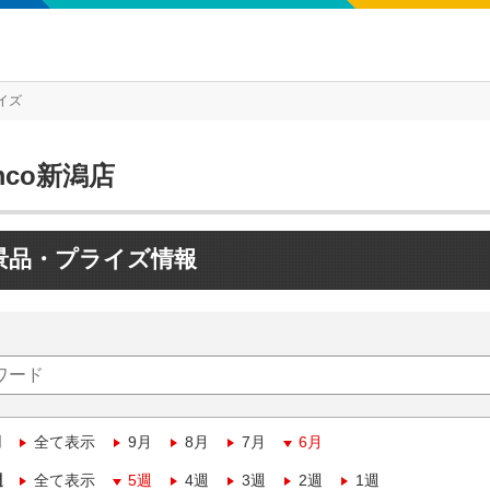
イズ
mco新潟店
景品・プライズ情報
月
全て表示
9月
8月
7月
6月
週
全て表示
5週
4週
3週
2週
1週