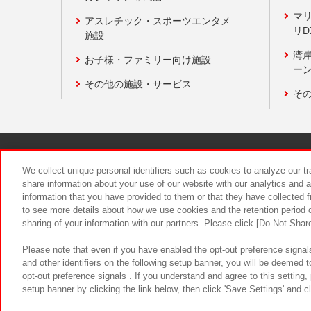
マ
アスレチック・スポーツエンタメ
リD
施設
湾
お子様・ファミリー向け施設
ーン
その他の施設・サービス
そ
関連会社
サステナビリティ
We collect unique personal identifiers such as cookies to analyze our t
share information about your use of our website with our analytics and 
information that you have provided to them or that they have collected f
食品のご提
to see more details about how we use cookies and the retention period o
sharing of your information with our partners. Please click [Do Not Shar
Please note that even if you have enabled the opt-out preference signals
and other identifiers on the following setup banner, you will be deemed 
opt-out preference signals . If you understand and agree to this setting
setup banner by clicking the link below, then click 'Save Settings' and c
©Bandai Namco Amusement Inc.
©Ba