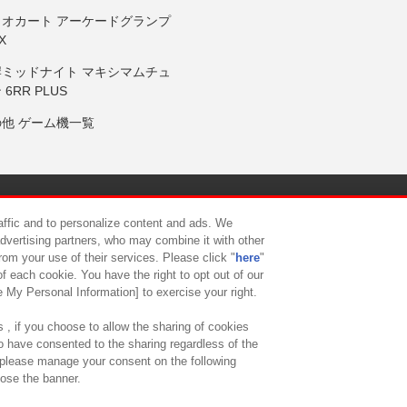
リオカート アーケードグランプ
X
岸ミッドナイト マキシマムチュ
 6RR PLUS
の他 ゲーム機一覧
サイトポリシー
プライバシーポリシー
ウェブアクセシビリティ方
raffic and to personalize content and ads. We
advertising partners, who may combine it with other
rom your use of their services. Please click "
here
"
供について
カスタマーハラスメント対応方針
よくあるご質問・
f each cookie. You have the right to opt out of our
e My Personal Information] to exercise your right.
 , if you choose to allow the sharing of cookies
to have consented to the sharing regardless of the
, please manage your consent on the following
lose the banner.
ndai Namco Amusement Lab Inc.
©Bandai Namco Experience Inc.
©HANAY