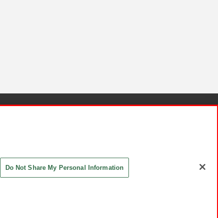
針と検証結果
お取引先さまとともに
お問い合わせ
Do Not Share My Personal Information
ASHIKI Co., Ltd. All Rights Reserved.