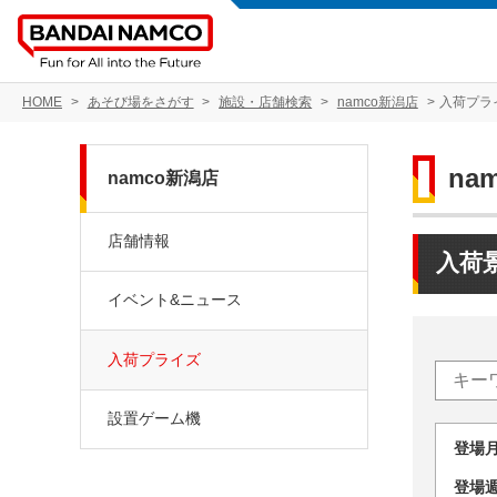
HOME
あそび場をさがす
施設・店舗検索
namco新潟店
入荷プラ
na
namco新潟店
店舗情報
入荷
イベント&ニュース
入荷プライズ
設置ゲーム機
登場
登場