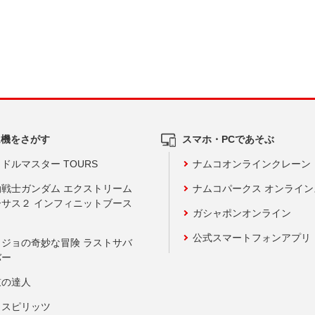
ム機をさがす
スマホ・PCであそぶ
ドルマスター TOURS
ナムコオンラインクレーン
動戦士ガンダム エクストリーム
ナムコパークス オンライ
ーサス２ インフィニットブース
ガシャポンオンライン
公式スマートフォンアプリ
ョジョの奇妙な冒険 ラストサバ
バー
鼓の達人
りスピリッツ