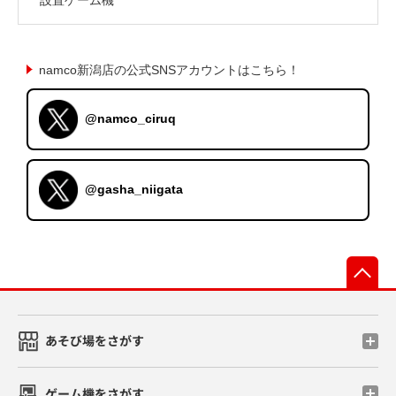
namco新潟店の公式SNSアカウントはこちら！
@namco_ciruq
@gasha_niigata
先
あそび場をさがす
ゲーム機をさがす