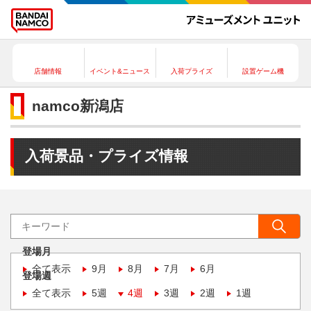
店舗情報
イベント&ニュース
入荷プライズ
設置ゲーム機
namco新潟店
入荷景品・プライズ情報
登場月
全て表示
9月
8月
7月
6月
登場週
全て表示
5週
4週
3週
2週
1週