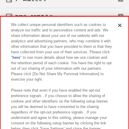
スマホ・PCであそぶ
We collect unique personal identifiers such as cookies to
analyze our traffic and to personalize content and ads. We
イベント・キャンペーン
share information about your use of our website with our
analytics and advertising partners, who may combine it with
other information that you have provided to them or that they
have collected from your use of their services. Please click
"
here
" to see more details about how we use cookies and
関連会社
サステナビリティ
サイトポリシー
the retention period of each cookie. You have the right to opt
out of our sharing of your information with our partners.
プライバシーポリシー
ウェブアクセシビリティ方針と検証結果
Please click [Do Not Share My Personal Information] to
exercise your right.
お取引先さまとともに
食品のご提供について
カスタマーハラスメント対応方針
よくあるご質問・お問い合わせ
Please note that even if you have enabled the opt-out
preference signals , if you choose to allow the sharing of
cookies and other identifiers on the following setup banner,
you will be deemed to have consented to the sharing
regardless of the opt-out preference signals . If you
understand and agree to this setting, please manage your
consent on the following setup banner by clicking the link
below, then click 'Save Settings' and close the banner.