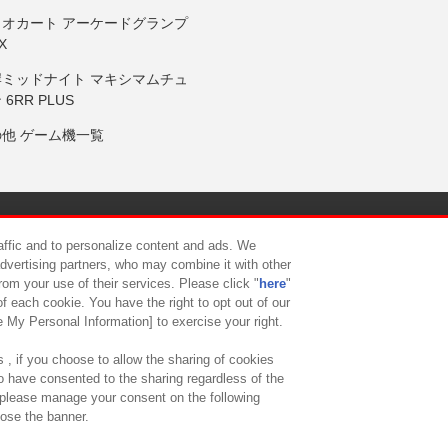
リオカート アーケードグランプ
X
岸ミッドナイト マキシマムチュ
 6RR PLUS
の他 ゲーム機一覧
サイトポリシー
プライバシーポリシー
ウェブアクセシビリティ方
raffic and to personalize content and ads. We
advertising partners, who may combine it with other
rom your use of their services. Please click "
here
"
供について
カスタマーハラスメント対応方針
よくあるご質問・
f each cookie. You have the right to opt out of our
e My Personal Information] to exercise your right.
 , if you choose to allow the sharing of cookies
to have consented to the sharing regardless of the
, please manage your consent on the following
lose the banner.
ndai Namco Amusement Lab Inc.
©Bandai Namco Experience Inc.
©HANAY