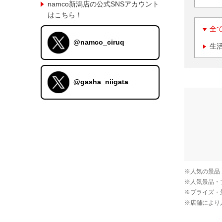
namco新潟店の公式SNSアカウント
はこちら！
全
@namco_ciruq
生
@gasha_niigata