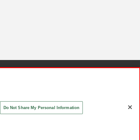
針と検証結果
お取引先さまとともに
お問い合わせ
Do Not Share My Personal Information
ASHIKI Co., Ltd. All Rights Reserved.