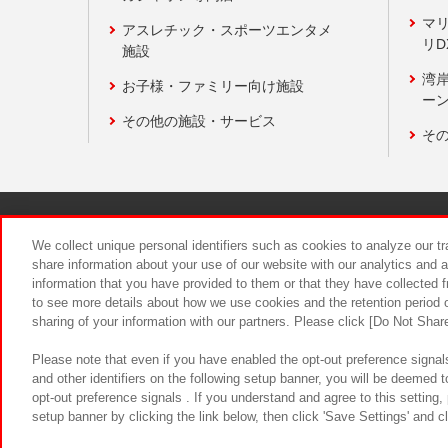
マ
アスレチック・スポーツエンタメ
リD
施設
湾
お子様・ファミリー向け施設
ーン
その他の施設・サービス
そ
関連会社
サステナビリティ
We collect unique personal identifiers such as cookies to analyze our t
share information about your use of our website with our analytics and 
information that you have provided to them or that they have collected f
食品のご提
to see more details about how we use cookies and the retention period o
sharing of your information with our partners. Please click [Do Not Shar
Please note that even if you have enabled the opt-out preference signals
and other identifiers on the following setup banner, you will be deemed 
opt-out preference signals . If you understand and agree to this setting
setup banner by clicking the link below, then click 'Save Settings' and c
©Bandai Namco Amusement Inc.
©Ba