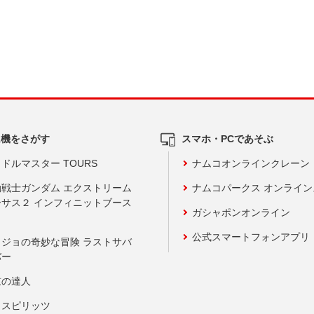
ム機をさがす
スマホ・PCであそぶ
ドルマスター TOURS
ナムコオンラインクレーン
動戦士ガンダム エクストリーム
ナムコパークス オンライ
ーサス２ インフィニットブース
ガシャポンオンライン
公式スマートフォンアプリ
ョジョの奇妙な冒険 ラストサバ
バー
鼓の達人
りスピリッツ