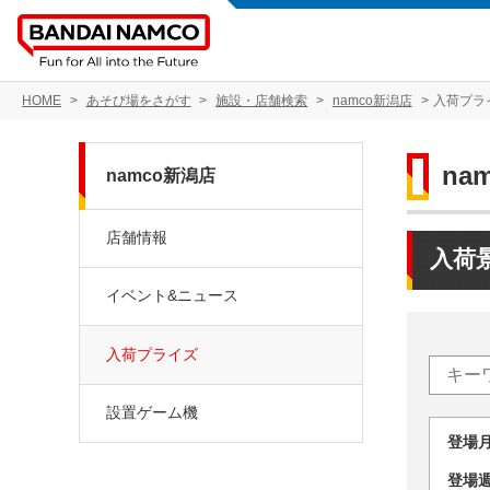
HOME
あそび場をさがす
施設・店舗検索
namco新潟店
入荷プラ
na
namco新潟店
店舗情報
入荷
イベント&ニュース
入荷プライズ
設置ゲーム機
登場
登場