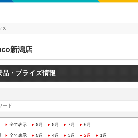
イズ
mco新潟店
景品・プライズ情報
月
全て表示
9月
8月
7月
6月
週
全て表示
5週
4週
3週
2週
1週