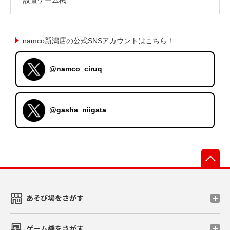
namco新潟店の公式SNSアカウントはこちら！
@namco_ciruq
@gasha_niigata
先
あそび場をさがす
ゲーム機をさがす