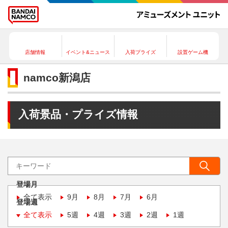
店舗情報
イベント&ニュース
入荷プライズ
設置ゲーム機
namco新潟店
入荷景品・プライズ情報
登場月
全て表示
9月
8月
7月
6月
登場週
全て表示
5週
4週
3週
2週
1週