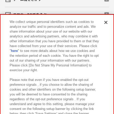
スマホ・PCであそぶ
We collect unique personal identifiers such as cookies to
analyze our traffic and to personalize content and ads. We
イベント・キャンペーン
share information about your use of our website with our
analytics and advertising partners, who may combine it with
other information that you have provided to them or that they
have collected from your use of their services. Please click
"
here
" to see more details about how we use cookies and
関連会社
サステナビリティ
サイトポリシー
the retention period of each cookie. You have the right to opt
out of our sharing of your information with our partners.
プライバシーポリシー
ウェブアクセシビリティ方針と検証結果
Please click [Do Not Share My Personal Information] to
exercise your right.
お取引先さまとともに
食品のご提供について
カスタマーハラスメント対応方針
よくあるご質問・お問い合わせ
Please note that even if you have enabled the opt-out
preference signals , if you choose to allow the sharing of
cookies and other identifiers on the following setup banner,
you will be deemed to have consented to the sharing
regardless of the opt-out preference signals . If you
understand and agree to this setting, please manage your
consent on the following setup banner by clicking the link
below, then click 'Save Settings' and close the banner.