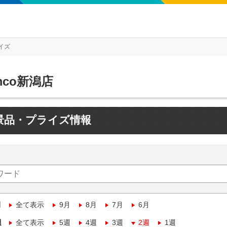
イズ
mco新潟店
景品・プライズ情報
月
全て表示
9月
8月
7月
6月
週
全て表示
5週
4週
3週
2週
1週