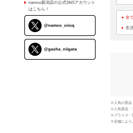
namco新潟店の公式SNSアカウント
はこちら！
全
@namco_ciruq
生
@gasha_niigata