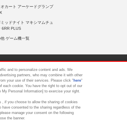
リオカート アーケードグランプ
X
岸ミッドナイト マキシマムチュ
 6RR PLUS
の他 ゲーム機一覧
サイトポリシー
プライバシーポリシー
ウェブアクセシビリティ方
raffic and to personalize content and ads. We
advertising partners, who may combine it with other
rom your use of their services. Please click "
here
"
供について
カスタマーハラスメント対応方針
よくあるご質問・
f each cookie. You have the right to opt out of our
e My Personal Information] to exercise your right.
 , if you choose to allow the sharing of cookies
to have consented to the sharing regardless of the
, please manage your consent on the following
lose the banner.
ndai Namco Amusement Lab Inc.
©Bandai Namco Experience Inc.
©HANAY