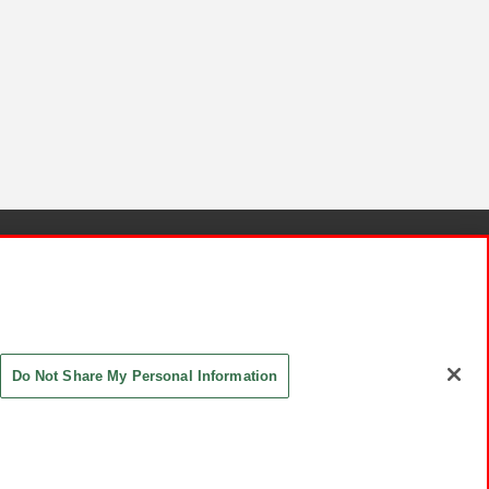
針と検証結果
お取引先さまとともに
お問い合わせ
Do Not Share My Personal Information
ASHIKI Co., Ltd. All Rights Reserved.