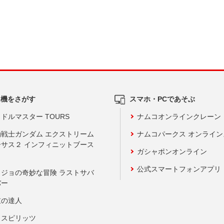
ム機をさがす
スマホ・PCであそぶ
ドルマスター TOURS
ナムコオンラインクレーン
動戦士ガンダム エクストリーム
ナムコパークス オンライ
ーサス２ インフィニットブース
ガシャポンオンライン
公式スマートフォンアプリ
ョジョの奇妙な冒険 ラストサバ
バー
鼓の達人
りスピリッツ