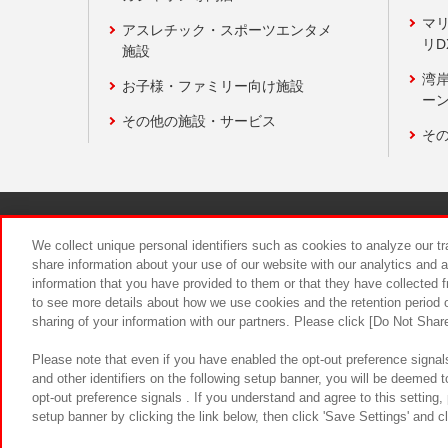
マ
アスレチック・スポーツエンタメ
リD
施設
湾
お子様・ファミリー向け施設
ーン
その他の施設・サービス
そ
関連会社
サステナビリティ
We collect unique personal identifiers such as cookies to analyze our t
share information about your use of our website with our analytics and 
information that you have provided to them or that they have collected f
食品のご提
to see more details about how we use cookies and the retention period o
sharing of your information with our partners. Please click [Do Not Shar
Please note that even if you have enabled the opt-out preference signals
and other identifiers on the following setup banner, you will be deemed 
opt-out preference signals . If you understand and agree to this setting
setup banner by clicking the link below, then click 'Save Settings' and c
©Bandai Namco Amusement Inc.
©Ba