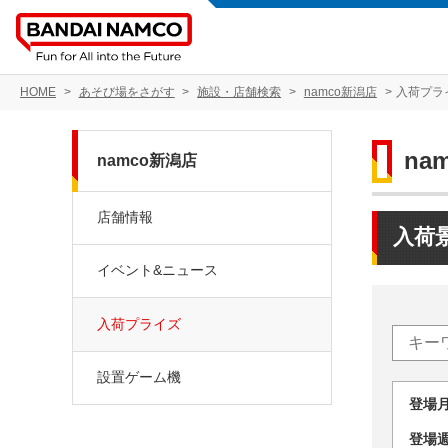
HOME
あそび場をさがす
施設・店舗検索
namco新潟店
入荷プラ
na
namco新潟店
店舗情報
入荷
イベント&ニュース
入荷プライズ
設置ゲーム機
登場
登場