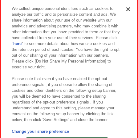
We collect unique personal identifiers such as cookies to
analyze our traffic and to personalize content and ads. We
イベント・キャンペーン
share information about your use of our website with our
analytics and advertising partners, who may combine it with
other information that you have provided to them or that they
have collected from your use of their services. Please click
"
here
" to see more details about how we use cookies and
関連会社
サステナビリティ
サイトポリシー
the retention period of each cookie. You have the right to opt
out of our sharing of your information with our partners.
プライバシーポリシー
ウェブアクセシビリティ方針と検証結果
Please click [Do Not Share My Personal Information] to
exercise your right.
お取引先さまとともに
食品のご提供について
カスタマーハラスメント対応方針
よくあるご質問・お問い合わせ
Please note that even if you have enabled the opt-out
preference signals , if you choose to allow the sharing of
cookies and other identifiers on the following setup banner,
you will be deemed to have consented to the sharing
regardless of the opt-out preference signals . If you
understand and agree to this setting, please manage your
consent on the following setup banner by clicking the link
below, then click 'Save Settings' and close the banner.
©Bandai Namco Amusement Inc.
©Bandai Namco Amusement Lab Inc.
Change your share preference
©Bandai Namco Experience Inc.