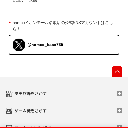
namcoイオンモール名取店の公式SNSアカウントはこち
ら！
@namco_base765
先
あそび場をさがす
ゲーム機をさがす
スマホ・PCであそぶ