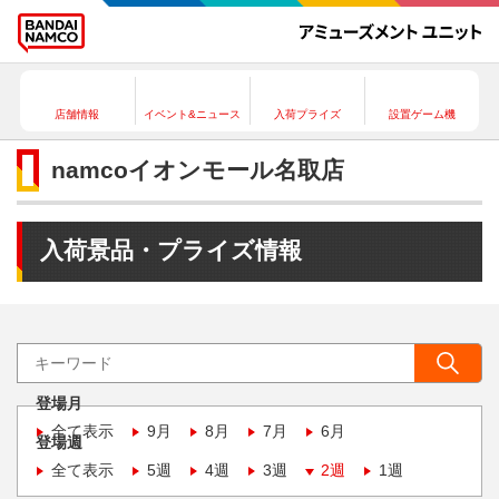
店舗情報
イベント&ニュース
入荷プライズ
設置ゲーム機
namcoイオンモール名取店
入荷景品・プライズ情報
登場月
全て表示
9月
8月
7月
6月
登場週
全て表示
5週
4週
3週
2週
1週