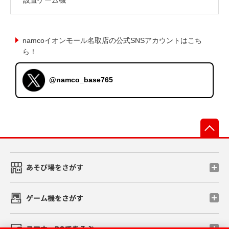
namcoイオンモール名取店の公式SNSアカウントはこち
ら！
@namco_base765
先
あそび場をさがす
ゲーム機をさがす
スマホ・PCであそぶ