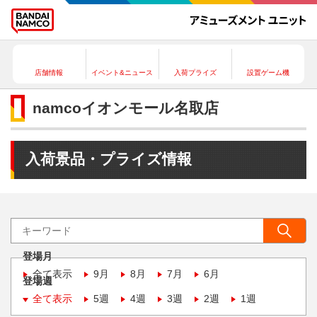
店舗情報
イベント&ニュース
入荷プライズ
設置ゲーム機
namcoイオンモール名取店
入荷景品・プライズ情報
登場月
全て表示
9月
8月
7月
6月
登場週
全て表示
5週
4週
3週
2週
1週