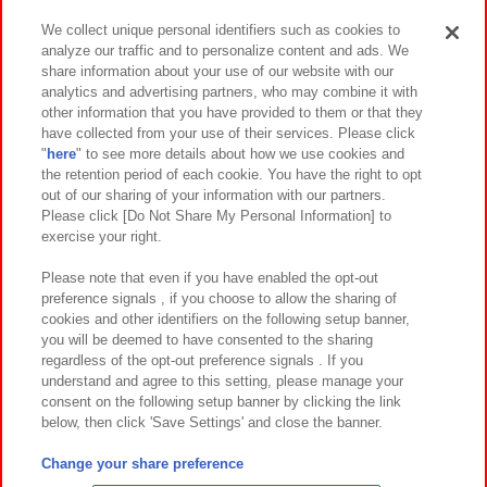
We collect unique personal identifiers such as cookies to
analyze our traffic and to personalize content and ads. We
イベント・キャンペーン
share information about your use of our website with our
analytics and advertising partners, who may combine it with
other information that you have provided to them or that they
have collected from your use of their services. Please click
"
here
" to see more details about how we use cookies and
関連会社
サステナビリティ
サイトポリシー
the retention period of each cookie. You have the right to opt
out of our sharing of your information with our partners.
プライバシーポリシー
ウェブアクセシビリティ方針と検証結果
Please click [Do Not Share My Personal Information] to
exercise your right.
お取引先さまとともに
食品のご提供について
カスタマーハラスメント対応方針
よくあるご質問・お問い合わせ
Please note that even if you have enabled the opt-out
preference signals , if you choose to allow the sharing of
cookies and other identifiers on the following setup banner,
you will be deemed to have consented to the sharing
regardless of the opt-out preference signals . If you
understand and agree to this setting, please manage your
consent on the following setup banner by clicking the link
below, then click 'Save Settings' and close the banner.
©Bandai Namco Amusement Inc.
©Bandai Namco Amusement Lab Inc.
Change your share preference
©Bandai Namco Experience Inc.