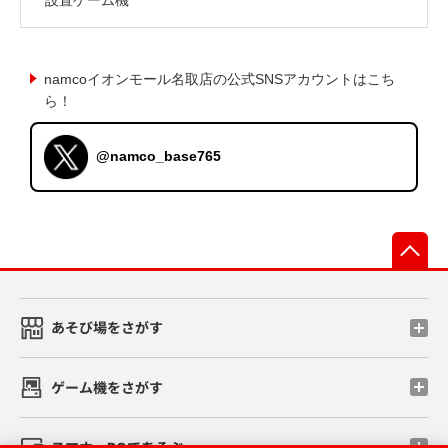
namcoイオンモール名取店の公式SNSアカウントはこち
ら！
@namco_base765
先
あそび場をさがす
ゲーム機をさがす
スマホ・PCであそぶ