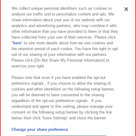
We collect unique personal identifiers such as cookies to
analyze our traffic and to personalize content and ads. We
イベント・キャンペーン
share information about your use of our website with our
analytics and advertising partners, who may combine it with
other information that you have provided to them or that they
have collected from your use of their services. Please click
"
here
" to see more details about how we use cookies and
関連会社
サステナビリティ
サイトポリシー
the retention period of each cookie. You have the right to opt
out of our sharing of your information with our partners.
プライバシーポリシー
ウェブアクセシビリティ方針と検証結果
Please click [Do Not Share My Personal Information] to
exercise your right.
お取引先さまとともに
食品のご提供について
カスタマーハラスメント対応方針
よくあるご質問・お問い合わせ
Please note that even if you have enabled the opt-out
preference signals , if you choose to allow the sharing of
cookies and other identifiers on the following setup banner,
you will be deemed to have consented to the sharing
regardless of the opt-out preference signals . If you
understand and agree to this setting, please manage your
consent on the following setup banner by clicking the link
below, then click 'Save Settings' and close the banner.
©Bandai Namco Amusement Inc.
©Bandai Namco Amusement Lab Inc.
Change your share preference
©Bandai Namco Experience Inc.