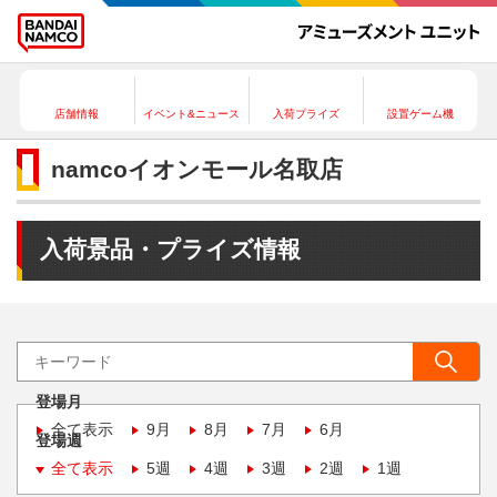
店舗情報
イベント&ニュース
入荷プライズ
設置ゲーム機
namcoイオンモール名取店
入荷景品・プライズ情報
登場月
全て表示
9月
8月
7月
6月
登場週
全て表示
5週
4週
3週
2週
1週