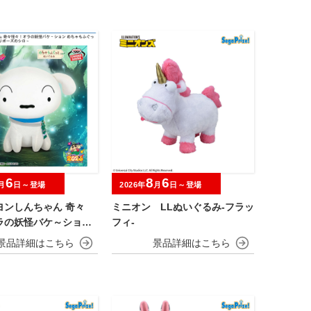
6
8
6
月
日～登場
2026年
月
日～登場
ヨンしんちゃん 奇々
ミニオン LLぬいぐるみ‐フラッ
ラの妖怪バケ～ション
フィ‐
ふぐっとぬいぐるみ～
ポーズのシロ～