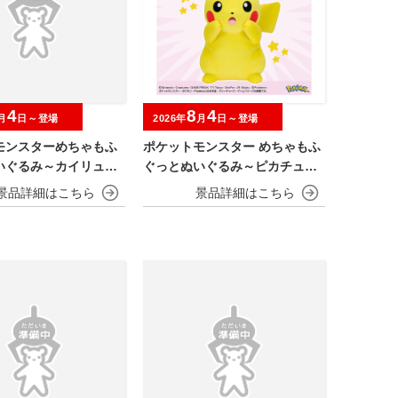
4
8
4
月
日～登場
2026年
月
日～登場
モンスターめちゃもふ
ポケットモンスター めちゃもふ
いぐるみ～カイリュー
ぐっとぬいぐるみ～ピカチュウ
～びっくりver.