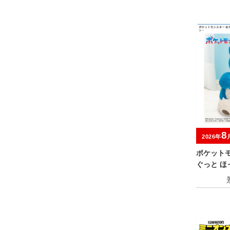
8
2026年
ポケット
ぐっと 
るみ～カ