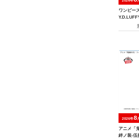
2026年
ワンピース G
Y.D.LUF
8
2026年
アニメ「鬼
絆ノ装-伍