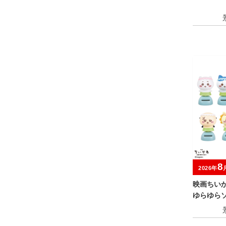
8
2026年
映画ちい
ゆらゆら