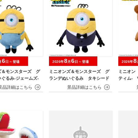
6
8
6
8
月
日～登場
2026年
月
日～登場
2026年
ズ＆モンスターズ グ
ミニオンズ＆モンスターズ グ
ミニオン
ぐるみ‐ジェームズ‐
ランデぬいぐるみ タキシード
ティム‐ V