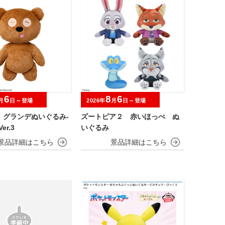
6
8
6
月
日～登場
2026年
月
日～登場
 グランデぬいぐるみ‐
ズートピア２ 赤いほっぺ ぬ
er.3
いぐるみ