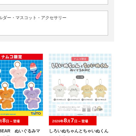
ルダー・マスコット・アクセサリー
8
8
7
月
日～登場
2026年
月
日～登場
I BEAR ぬいぐるみマ
しろいぬちゃんとちゃいぬくん