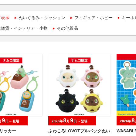
て表示
ぬいぐるみ・クッション
フィギュア・ホビー
キーホ
活雑貨・インテリア・小物
その他景品
9
8
9
8
月
日～登場
2026年
月
日～登場
2026年
クリッカー
ふわころLOVOTプルバックぬい
WASAB