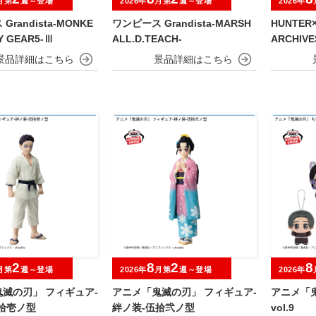
月第
週～登場
2026年
月第
週～登場
2026年
randista-MONKE
ワンピース Grandista-MARSH
HUNTER×
FY GEAR5-Ⅲ
ALL.D.TEACH-
ARCHIV
2
8
2
8
月第
週～登場
2026年
月第
週～登場
2026年
滅の刃」 フィギュア-
アニメ「鬼滅の刃」 フィギュア-
アニメ「
拾壱ノ型
絆ノ装-伍拾弐ノ型
vol.9