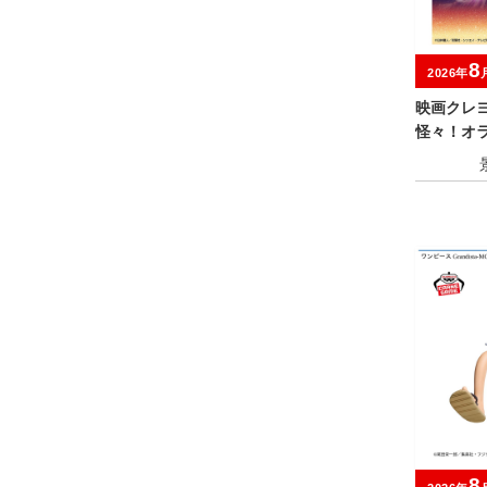
8
2026年
映画クレ
怪々！オ
おおきなS
んのすけ
8