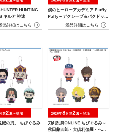
月第
週～登場
2026年
月第
週～登場
HUNTER HUNTING
僕のヒーローアカデミア Fluffy
ES キルア 神速
Puffy～デクシープ＆バクドッグ
＆オールマイゴート～
2
8
2
月第
週～登場
2026年
月第
週～登場
鬼滅の刃」 ちびぐるみ
刀剣乱舞ONLINE ちびぐるみ～
秋田藤四郎・大倶利伽羅・へし