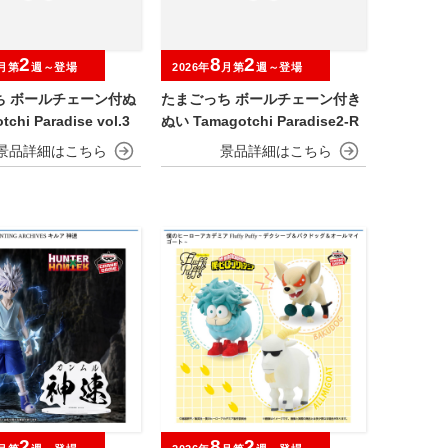
2
8
2
月第
週～登場
2026年
月第
週～登場
ち ボールチェーン付ぬ
たまごっち ボールチェーン付き
chi Paradise vol.3
ぬい Tamagotchi Paradise2-R
2
8
2