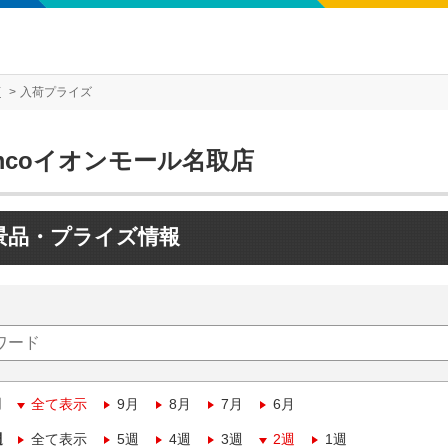
店
入荷プライズ
mcoイオンモール名取店
景品・プライズ情報
月
全て表示
9月
8月
7月
6月
週
全て表示
5週
4週
3週
2週
1週