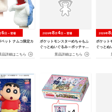
6
8
4
8
月
日～登場
2026年
月
日～登場
2026年
パペット ナムコ限定カ
ポケットモンスターめちゃもふ
ポケット
ぐっとぬいぐるみ～ポッチャマ
ぐっとぬ
～
～