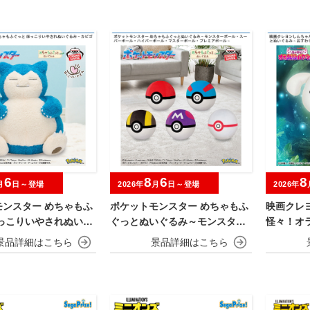
6
8
6
8
月
日～登場
2026年
月
日～登場
2026年
モンスター めちゃもふ
ポケットモンスター めちゃもふ
映画クレ
ほっこりいやされぬいぐ
ぐっとぬいぐるみ～モンスター
怪々！オ
ビゴン～
ボール・スーパーボール・ハイ
めちゃも
パーボール・マスターボール・
おすわり
プレミアボール～