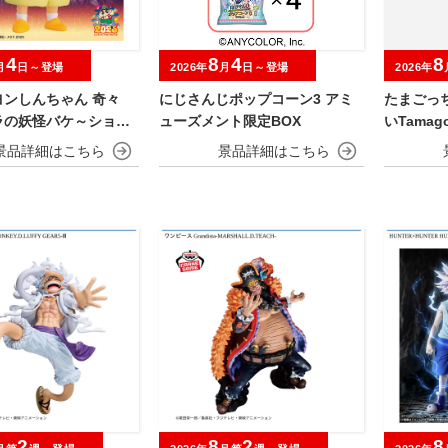
4
8
4
8
月
日～登場
2026年
月
日～登場
2026年
ヨンしんちゃん 奇々
にじさんじポップコーン3 アミ
たまごっ
ラの妖怪バケ～ション
ューズメント限定BOX
いTamagot
OFVIMATES～野原し
～
2
8
2
8