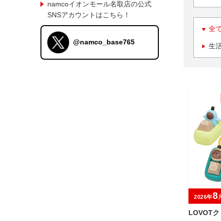
namcoイオンモール名取店の公式
SNSアカウントはこちら！
全
@namco_base765
生
8
2026年
LOVOT