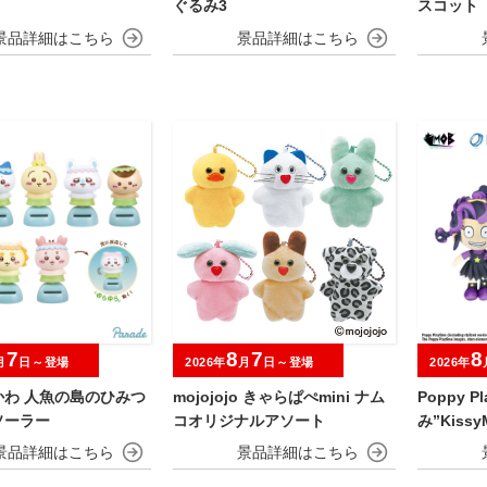
ぐるみ3
スコット 
7
8
7
8
月
日～登場
2026年
月
日～登場
2026年
かわ 人魚の島のひみつ
mojojojo きゃらぱぺmini ナム
Poppy P
ソーラー
コオリジナルアソート
み”KissyM
ds”