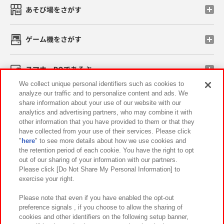
あそび場をさがす
ゲーム機をさがす
スマホ・PCであそぶ
We collect unique personal identifiers such as cookies to
analyze our traffic and to personalize content and ads. We
イベント・キャンペーン
share information about your use of our website with our
analytics and advertising partners, who may combine it with
other information that you have provided to them or that they
have collected from your use of their services. Please click
"
here
" to see more details about how we use cookies and
関連会社
サステナビリティ
サイトポリシー
the retention period of each cookie. You have the right to opt
out of our sharing of your information with our partners.
プライバシーポリシー
ウェブアクセシビリティ方針と検証結果
Please click [Do Not Share My Personal Information] to
exercise your right.
お取引先さまとともに
食品のご提供について
カスタマーハラスメント対応方針
よくあるご質問・お問い合わせ
Please note that even if you have enabled the opt-out
preference signals , if you choose to allow the sharing of
cookies and other identifiers on the following setup banner,