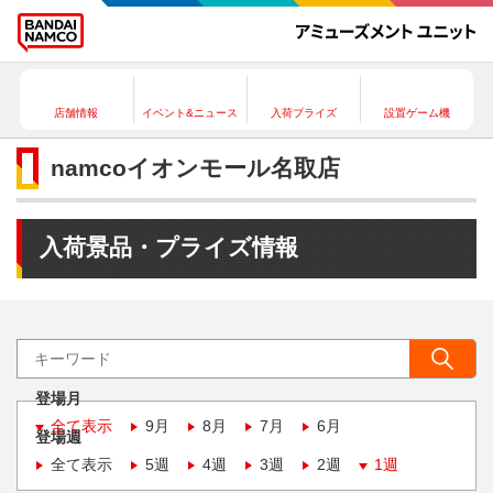
店舗情報
イベント&ニュース
入荷プライズ
設置ゲーム機
namcoイオンモール名取店
入荷景品・プライズ情報
登場月
全て表示
9月
8月
7月
6月
登場週
全て表示
5週
4週
3週
2週
1週