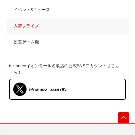
イベント&ニュース
入荷プライズ
設置ゲーム機
namcoイオンモール名取店の公式SNSアカウントはこち
ら！
@namco_base765
先