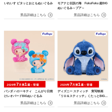
いれいす ピタッとおともぬいぐるみ
モアナと伝説の海 FukuFuku 超BIG
ぬいぐるみ～プア～
7
1
7
1
2026年
月第
週～登場
2026年
月第
週～登場
パンダ ハローキティ こんがり日焼
ディズニー スティッチ 実写映画
けレオパードBIGぬいぐるみ
「リロ＆スティッチ」くたっとBIGぬ
いぐるみ