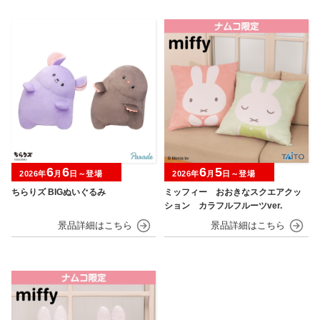
6
6
6
5
2026年
月
日～登場
2026年
月
日～登場
ちらりズ BIGぬいぐるみ
ミッフィー おおきなスクエアクッ
ション カラフルフルーツver.