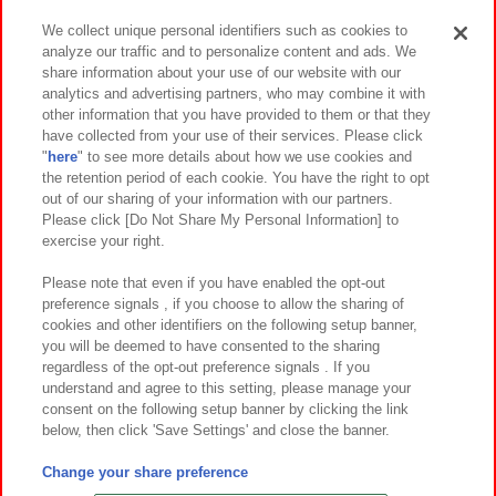
We collect unique personal identifiers such as cookies to
analyze our traffic and to personalize content and ads. We
イベント・キャンペーン
share information about your use of our website with our
analytics and advertising partners, who may combine it with
other information that you have provided to them or that they
have collected from your use of their services. Please click
"
here
" to see more details about how we use cookies and
関連会社
サステナビリティ
サイトポリシー
the retention period of each cookie. You have the right to opt
out of our sharing of your information with our partners.
プライバシーポリシー
ウェブアクセシビリティ方針と検証結果
Please click [Do Not Share My Personal Information] to
exercise your right.
お取引先さまとともに
食品のご提供について
カスタマーハラスメント対応方針
よくあるご質問・お問い合わせ
Please note that even if you have enabled the opt-out
preference signals , if you choose to allow the sharing of
cookies and other identifiers on the following setup banner,
you will be deemed to have consented to the sharing
regardless of the opt-out preference signals . If you
understand and agree to this setting, please manage your
consent on the following setup banner by clicking the link
below, then click 'Save Settings' and close the banner.
©Bandai Namco Amusement Inc.
©Bandai Namco Amusement Lab Inc.
Change your share preference
©Bandai Namco Experience Inc.