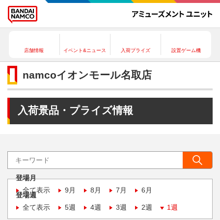
店舗情報
イベント&ニュース
入荷プライズ
設置ゲーム機
namcoイオンモール名取店
入荷景品・プライズ情報
登場月
全て表示
9月
8月
7月
6月
登場週
全て表示
5週
4週
3週
2週
1週