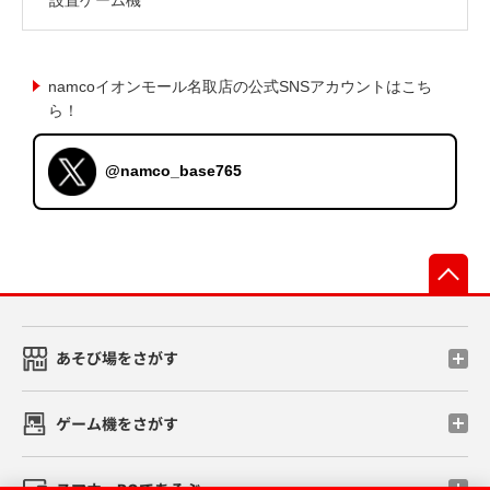
namcoイオンモール名取店の公式SNSアカウントはこち
ら！
@namco_base765
先
あそび場をさがす
ゲーム機をさがす
スマホ・PCであそぶ