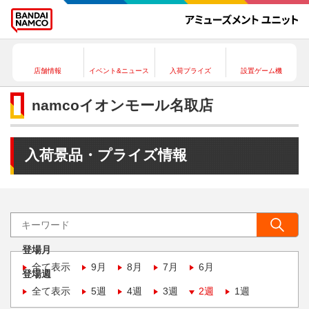
店舗情報
イベント&ニュース
入荷プライズ
設置ゲーム機
namcoイオンモール名取店
入荷景品・プライズ情報
登場月
全て表示
9月
8月
7月
6月
登場週
全て表示
5週
4週
3週
2週
1週