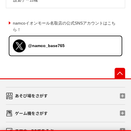
namcoイオンモール名取店の公式SNSアカウントはこち
ら！
@namco_base765
先
あそび場をさがす
ゲーム機をさがす
スマホ・PCであそぶ