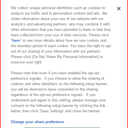
We collect unique personal identifiers such as cookies to
analyze our traffic and to personalize content and ads. We
イベント・キャンペーン
share information about your use of our website with our
analytics and advertising partners, who may combine it with
other information that you have provided to them or that they
have collected from your use of their services. Please click
"
here
" to see more details about how we use cookies and
関連会社
サステナビリティ
サイトポリシー
the retention period of each cookie. You have the right to opt
out of our sharing of your information with our partners.
プライバシーポリシー
ウェブアクセシビリティ方針と検証結果
Please click [Do Not Share My Personal Information] to
exercise your right.
お取引先さまとともに
食品のご提供について
カスタマーハラスメント対応方針
よくあるご質問・お問い合わせ
Please note that even if you have enabled the opt-out
preference signals , if you choose to allow the sharing of
cookies and other identifiers on the following setup banner,
you will be deemed to have consented to the sharing
regardless of the opt-out preference signals . If you
understand and agree to this setting, please manage your
consent on the following setup banner by clicking the link
below, then click 'Save Settings' and close the banner.
©Bandai Namco Amusement Inc.
©Bandai Namco Amusement Lab Inc.
Change your share preference
©Bandai Namco Experience Inc.