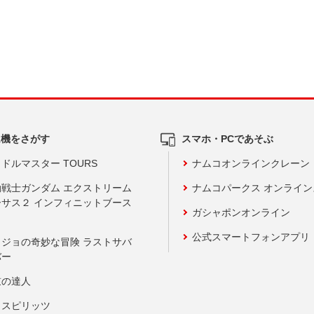
ム機をさがす
スマホ・PCであそぶ
ドルマスター TOURS
ナムコオンラインクレーン
動戦士ガンダム エクストリーム
ナムコパークス オンライ
ーサス２ インフィニットブース
ガシャポンオンライン
公式スマートフォンアプリ
ョジョの奇妙な冒険 ラストサバ
バー
鼓の達人
りスピリッツ