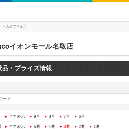
店
入荷プライズ
mcoイオンモール名取店
景品・プライズ情報
月
全て表示
9月
8月
7月
6月
週
全て表示
5週
4週
3週
2週
1週