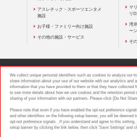
マ
アスレチック・スポーツエンタメ
リD
施設
湾
お子様・ファミリー向け施設
ーン
その他の施設・サービス
そ
関連会社
サステナビリティ
We collect unique personal identifiers such as cookies to analyze our t
share information about your use of our website with our analytics and 
information that you have provided to them or that they have collected f
食品のご提
to see more details about how we use cookies and the retention period o
sharing of your information with our partners. Please click [Do Not Shar
Please note that even if you have enabled the opt-out preference signals
and other identifiers on the following setup banner, you will be deemed 
opt-out preference signals . If you understand and agree to this setting
setup banner by clicking the link below, then click 'Save Settings' and c
©Bandai Namco Amusement Inc.
©Ba