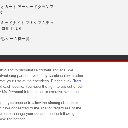
リオカート アーケードグランプ
X
岸ミッドナイト マキシマムチュ
 6RR PLUS
の他 ゲーム機一覧
サイトポリシー
プライバシーポリシー
ウェブアクセシビリティ方
raffic and to personalize content and ads. We
advertising partners, who may combine it with other
rom your use of their services. Please click "
here
"
供について
カスタマーハラスメント対応方針
よくあるご質問・
f each cookie. You have the right to opt out of our
e My Personal Information] to exercise your right.
 , if you choose to allow the sharing of cookies
to have consented to the sharing regardless of the
, please manage your consent on the following
lose the banner.
ndai Namco Amusement Lab Inc.
©Bandai Namco Experience Inc.
©HANAY