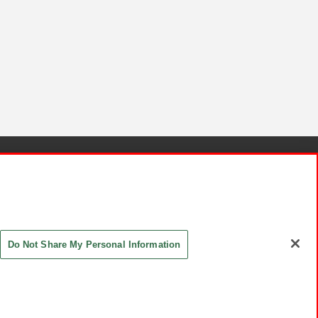
針と検証結果
お取引先さまとともに
お問い合わせ
Do Not Share My Personal Information
ASHIKI Co., Ltd. All Rights Reserved.