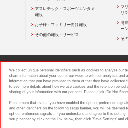
マ
アスレチック・スポーツエンタメ
リD
施設
湾
お子様・ファミリー向け施設
ーン
その他の施設・サービス
そ
関連会社
サステナビリティ
We collect unique personal identifiers such as cookies to analyze our t
share information about your use of our website with our analytics and 
information that you have provided to them or that they have collected f
食品のご提
to see more details about how we use cookies and the retention period o
sharing of your information with our partners. Please click [Do Not Shar
Please note that even if you have enabled the opt-out preference signals
and other identifiers on the following setup banner, you will be deemed 
opt-out preference signals . If you understand and agree to this setting
setup banner by clicking the link below, then click 'Save Settings' and c
©Bandai Namco Amusement Inc.
©Ba