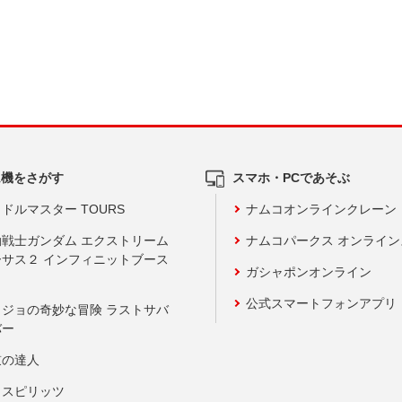
ム機をさがす
スマホ・PCであそぶ
ドルマスター TOURS
ナムコオンラインクレーン
動戦士ガンダム エクストリーム
ナムコパークス オンライ
ーサス２ インフィニットブース
ガシャポンオンライン
公式スマートフォンアプリ
ョジョの奇妙な冒険 ラストサバ
バー
鼓の達人
りスピリッツ