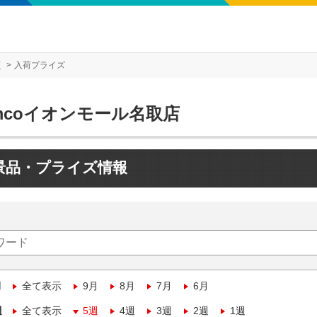
店
入荷プライズ
mcoイオンモール名取店
景品・プライズ情報
月
全て表示
9月
8月
7月
6月
週
全て表示
5週
4週
3週
2週
1週