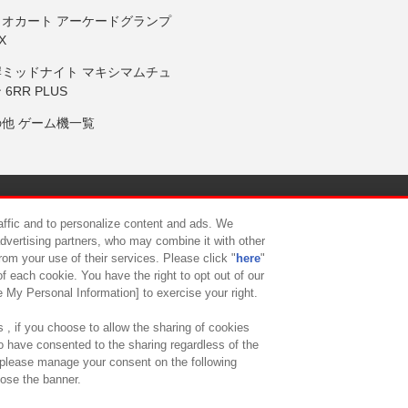
リオカート アーケードグランプ
X
岸ミッドナイト マキシマムチュ
 6RR PLUS
の他 ゲーム機一覧
サイトポリシー
プライバシーポリシー
ウェブアクセシビリティ方
raffic and to personalize content and ads. We
advertising partners, who may combine it with other
rom your use of their services. Please click "
here
"
供について
カスタマーハラスメント対応方針
よくあるご質問・
f each cookie. You have the right to opt out of our
e My Personal Information] to exercise your right.
 , if you choose to allow the sharing of cookies
to have consented to the sharing regardless of the
, please manage your consent on the following
lose the banner.
ndai Namco Amusement Lab Inc.
©Bandai Namco Experience Inc.
©HANAY