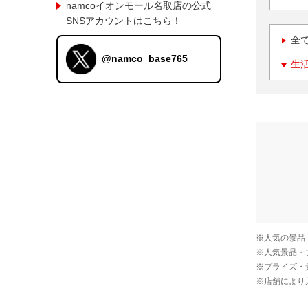
namcoイオンモール名取店の公式
SNSアカウントはこちら！
全
@namco_base765
生