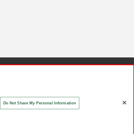
針と検証結果
お取引先さまとともに
お問い合わせ
Do Not Share My Personal Information
ASHIKI Co., Ltd. All Rights Reserved.