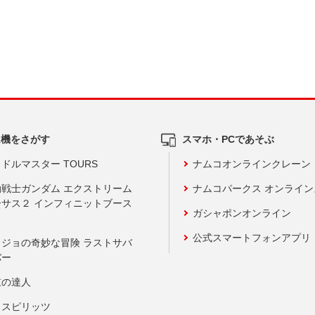
ム機をさがす
スマホ・PCであそぶ
ドルマスター TOURS
ナムコオンラインクレーン
動戦士ガンダム エクストリーム
ナムコパークス オンライ
ーサス２ インフィニットブース
ガシャポンオンライン
公式スマートフォンアプリ
ョジョの奇妙な冒険 ラストサバ
バー
鼓の達人
りスピリッツ