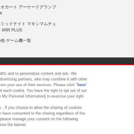
リオカート アーケードグランプ
X
岸ミッドナイト マキシマムチュ
 6RR PLUS
の他 ゲーム機一覧
サイトポリシー
プライバシーポリシー
ウェブアクセシビリティ方
raffic and to personalize content and ads. We
advertising partners, who may combine it with other
rom your use of their services. Please click "
here
"
供について
カスタマーハラスメント対応方針
よくあるご質問・
f each cookie. You have the right to opt out of our
e My Personal Information] to exercise your right.
 , if you choose to allow the sharing of cookies
to have consented to the sharing regardless of the
, please manage your consent on the following
lose the banner.
ndai Namco Amusement Lab Inc.
©Bandai Namco Experience Inc.
©HANAY