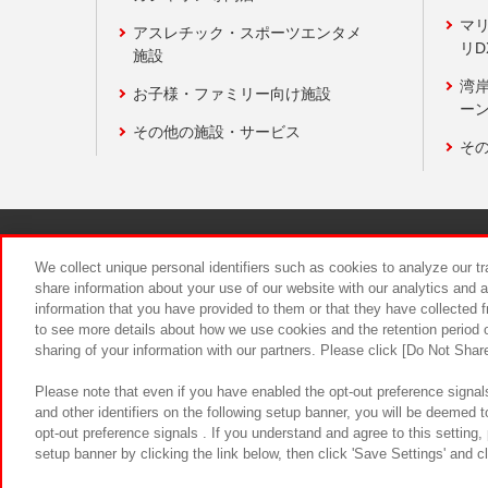
マ
アスレチック・スポーツエンタメ
リD
施設
湾
お子様・ファミリー向け施設
ーン
その他の施設・サービス
そ
関連会社
サステナビリティ
We collect unique personal identifiers such as cookies to analyze our t
share information about your use of our website with our analytics and 
information that you have provided to them or that they have collected f
食品のご提
to see more details about how we use cookies and the retention period o
sharing of your information with our partners. Please click [Do Not Shar
Please note that even if you have enabled the opt-out preference signals
and other identifiers on the following setup banner, you will be deemed 
opt-out preference signals . If you understand and agree to this setting
setup banner by clicking the link below, then click 'Save Settings' and c
©Bandai Namco Amusement Inc.
©Ba