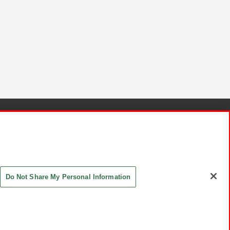
針と検証結果
お取引先さまとともに
お問い合わせ
Do Not Share My Personal Information
ASHIKI Co., Ltd. All Rights Reserved.