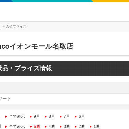
店
入荷プライズ
mcoイオンモール名取店
景品・プライズ情報
月
全て表示
9月
8月
7月
6月
週
全て表示
5週
4週
3週
2週
1週