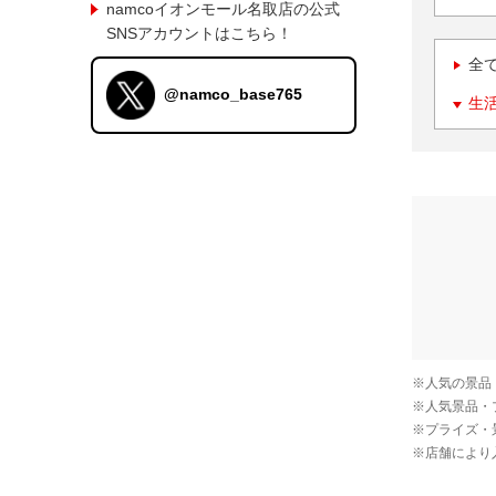
namcoイオンモール名取店の公式
SNSアカウントはこちら！
全
@namco_base765
生