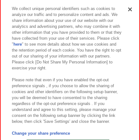
We collect unique personal identifiers such as cookies to
analyze our traffic and to personalize content and ads. We
イベント・キャンペーン
share information about your use of our website with our
analytics and advertising partners, who may combine it with
other information that you have provided to them or that they
have collected from your use of their services. Please click
"
here
" to see more details about how we use cookies and
関連会社
サステナビリティ
サイトポリシー
the retention period of each cookie. You have the right to opt
out of our sharing of your information with our partners.
プライバシーポリシー
ウェブアクセシビリティ方針と検証結果
Please click [Do Not Share My Personal Information] to
exercise your right.
お取引先さまとともに
食品のご提供について
カスタマーハラスメント対応方針
よくあるご質問・お問い合わせ
Please note that even if you have enabled the opt-out
preference signals , if you choose to allow the sharing of
cookies and other identifiers on the following setup banner,
you will be deemed to have consented to the sharing
regardless of the opt-out preference signals . If you
understand and agree to this setting, please manage your
consent on the following setup banner by clicking the link
below, then click 'Save Settings' and close the banner.
©Bandai Namco Amusement Inc.
©Bandai Namco Amusement Lab Inc.
Change your share preference
©Bandai Namco Experience Inc.