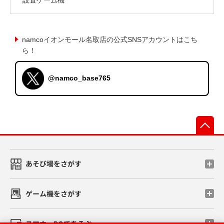
namcoイオンモール名取店の公式SNSアカウントはこち
ら！
@namco_base765
先
あそび場をさがす
ゲーム機をさがす
スマホ・PCであそぶ