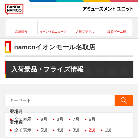
店舗情報
イベント&ニュース
入荷プライズ
設置ゲーム機
namcoイオンモール名取店
入荷景品・プライズ情報
登場月
全て表示
9月
8月
7月
6月
登場週
全て表示
5週
4週
3週
2週
1週