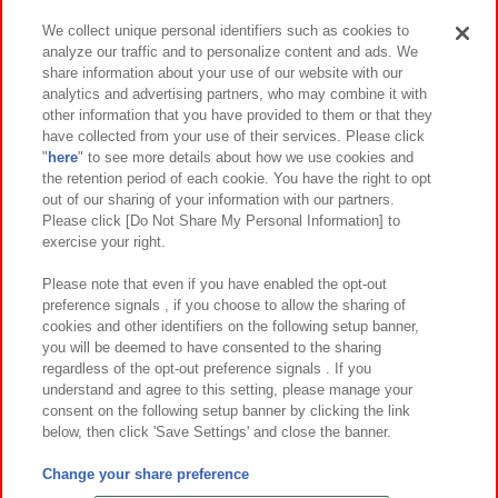
We collect unique personal identifiers such as cookies to
analyze our traffic and to personalize content and ads. We
イベント・キャンペーン
share information about your use of our website with our
analytics and advertising partners, who may combine it with
other information that you have provided to them or that they
have collected from your use of their services. Please click
"
here
" to see more details about how we use cookies and
関連会社
サステナビリティ
サイトポリシー
the retention period of each cookie. You have the right to opt
out of our sharing of your information with our partners.
プライバシーポリシー
ウェブアクセシビリティ方針と検証結果
Please click [Do Not Share My Personal Information] to
exercise your right.
お取引先さまとともに
食品のご提供について
カスタマーハラスメント対応方針
よくあるご質問・お問い合わせ
Please note that even if you have enabled the opt-out
preference signals , if you choose to allow the sharing of
cookies and other identifiers on the following setup banner,
you will be deemed to have consented to the sharing
regardless of the opt-out preference signals . If you
understand and agree to this setting, please manage your
consent on the following setup banner by clicking the link
below, then click 'Save Settings' and close the banner.
©Bandai Namco Amusement Inc.
©Bandai Namco Amusement Lab Inc.
Change your share preference
©Bandai Namco Experience Inc.