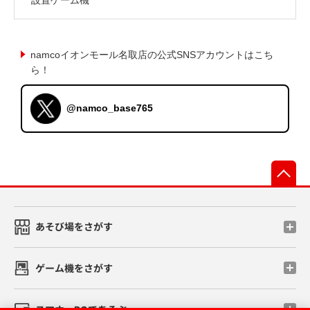
namcoイオンモール名取店の公式SNSアカウントはこち
ら！
@namco_base765
先
あそび場をさがす
ゲーム機をさがす
スマホ・PCであそぶ