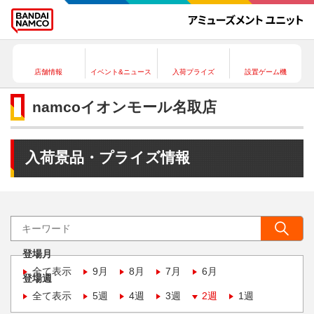
店舗情報
イベント&ニュース
入荷プライズ
設置ゲーム機
namcoイオンモール名取店
入荷景品・プライズ情報
登場月
全て表示
9月
8月
7月
6月
登場週
全て表示
5週
4週
3週
2週
1週