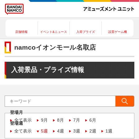
店舗情報
イベント&ニュース
入荷プライズ
設置ゲーム機
namcoイオンモール名取店
入荷景品・プライズ情報
登場月
全て表示
9月
8月
7月
6月
登場週
全て表示
5週
4週
3週
2週
1週