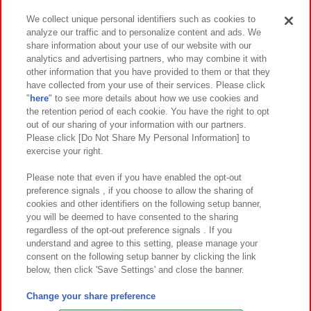
We collect unique personal identifiers such as cookies to
analyze our traffic and to personalize content and ads. We
イベント・キャンペーン
share information about your use of our website with our
analytics and advertising partners, who may combine it with
other information that you have provided to them or that they
have collected from your use of their services. Please click
"
here
" to see more details about how we use cookies and
関連会社
サステナビリティ
サイトポリシー
the retention period of each cookie. You have the right to opt
out of our sharing of your information with our partners.
プライバシーポリシー
ウェブアクセシビリティ方針と検証結果
Please click [Do Not Share My Personal Information] to
exercise your right.
お取引先さまとともに
食品のご提供について
カスタマーハラスメント対応方針
よくあるご質問・お問い合わせ
Please note that even if you have enabled the opt-out
preference signals , if you choose to allow the sharing of
cookies and other identifiers on the following setup banner,
you will be deemed to have consented to the sharing
regardless of the opt-out preference signals . If you
understand and agree to this setting, please manage your
consent on the following setup banner by clicking the link
below, then click 'Save Settings' and close the banner.
©Bandai Namco Amusement Inc.
©Bandai Namco Amusement Lab Inc.
Change your share preference
©Bandai Namco Experience Inc.