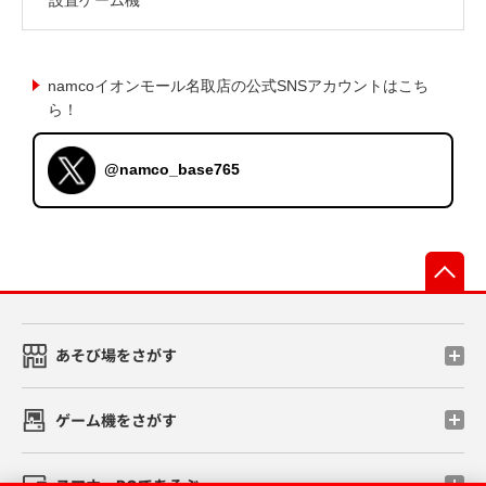
namcoイオンモール名取店の公式SNSアカウントはこち
ら！
@namco_base765
先
あそび場をさがす
ゲーム機をさがす
スマホ・PCであそぶ