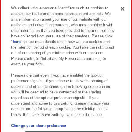
We collect unique personal identifiers such as cookies to
analyze our traffic and to personalize content and ads. We
イベント・キャンペーン
share information about your use of our website with our
analytics and advertising partners, who may combine it with
other information that you have provided to them or that they
have collected from your use of their services. Please click
"
here
" to see more details about how we use cookies and
関連会社
サステナビリティ
サイトポリシー
the retention period of each cookie. You have the right to opt
out of our sharing of your information with our partners.
プライバシーポリシー
ウェブアクセシビリティ方針と検証結果
Please click [Do Not Share My Personal Information] to
exercise your right.
お取引先さまとともに
食品のご提供について
カスタマーハラスメント対応方針
よくあるご質問・お問い合わせ
Please note that even if you have enabled the opt-out
preference signals , if you choose to allow the sharing of
cookies and other identifiers on the following setup banner,
you will be deemed to have consented to the sharing
regardless of the opt-out preference signals . If you
understand and agree to this setting, please manage your
consent on the following setup banner by clicking the link
below, then click 'Save Settings' and close the banner.
©Bandai Namco Amusement Inc.
©Bandai Namco Amusement Lab Inc.
Change your share preference
©Bandai Namco Experience Inc.