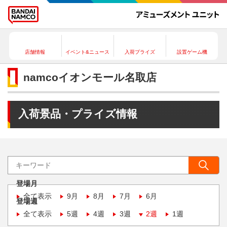
店舗情報
イベント&ニュース
入荷プライズ
設置ゲーム機
namcoイオンモール名取店
入荷景品・プライズ情報
登場月
全て表示
9月
8月
7月
6月
登場週
全て表示
5週
4週
3週
2週
1週