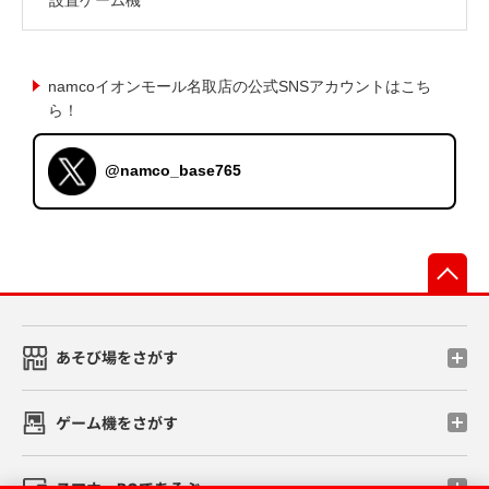
namcoイオンモール名取店の公式SNSアカウントはこち
ら！
@namco_base765
先
あそび場をさがす
ゲーム機をさがす
スマホ・PCであそぶ