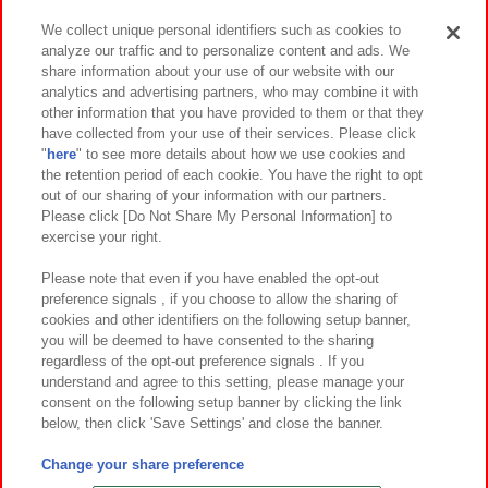
We collect unique personal identifiers such as cookies to
analyze our traffic and to personalize content and ads. We
イベント・キャンペーン
share information about your use of our website with our
analytics and advertising partners, who may combine it with
other information that you have provided to them or that they
have collected from your use of their services. Please click
"
here
" to see more details about how we use cookies and
関連会社
サステナビリティ
サイトポリシー
the retention period of each cookie. You have the right to opt
out of our sharing of your information with our partners.
プライバシーポリシー
ウェブアクセシビリティ方針と検証結果
Please click [Do Not Share My Personal Information] to
exercise your right.
お取引先さまとともに
食品のご提供について
カスタマーハラスメント対応方針
よくあるご質問・お問い合わせ
Please note that even if you have enabled the opt-out
preference signals , if you choose to allow the sharing of
cookies and other identifiers on the following setup banner,
you will be deemed to have consented to the sharing
regardless of the opt-out preference signals . If you
understand and agree to this setting, please manage your
consent on the following setup banner by clicking the link
below, then click 'Save Settings' and close the banner.
©Bandai Namco Amusement Inc.
©Bandai Namco Amusement Lab Inc.
Change your share preference
©Bandai Namco Experience Inc.