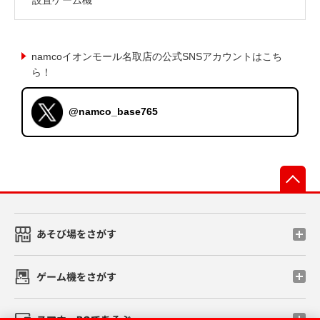
namcoイオンモール名取店の公式SNSアカウントはこち
ら！
@namco_base765
先
あそび場をさがす
ゲーム機をさがす
スマホ・PCであそぶ