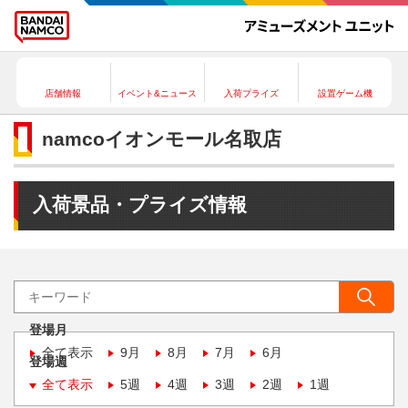
店舗情報
イベント&ニュース
入荷プライズ
設置ゲーム機
namcoイオンモール名取店
入荷景品・プライズ情報
登場月
全て表示
9月
8月
7月
6月
登場週
全て表示
5週
4週
3週
2週
1週