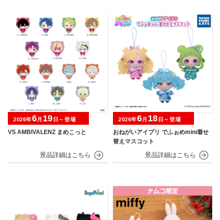
6
19
6
18
2026年
月
日～登場
2026年
月
日～登場
VS AMBIVALENZ まめこっと
おねがいアイプリ でふぉめmini着せ
替えマスコット