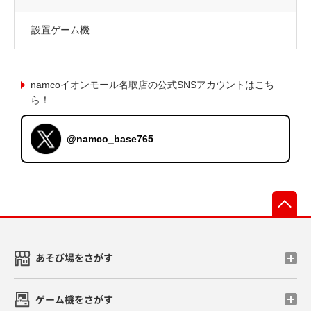
設置ゲーム機
namcoイオンモール名取店の公式SNSアカウントはこち
ら！
@namco_base765
先
あそび場をさがす
ゲーム機をさがす