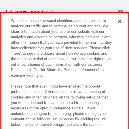
スマホ・PCであそぶ
We collect unique personal identifiers such as cookies to
analyze our traffic and to personalize content and ads. We
イベント・キャンペーン
share information about your use of our website with our
analytics and advertising partners, who may combine it with
other information that you have provided to them or that they
have collected from your use of their services. Please click
"
here
" to see more details about how we use cookies and
関連会社
サステナビリティ
サイトポリシー
the retention period of each cookie. You have the right to opt
out of our sharing of your information with our partners.
プライバシーポリシー
ウェブアクセシビリティ方針と検証結果
Please click [Do Not Share My Personal Information] to
exercise your right.
お取引先さまとともに
食品のご提供について
カスタマーハラスメント対応方針
よくあるご質問・お問い合わせ
Please note that even if you have enabled the opt-out
preference signals , if you choose to allow the sharing of
cookies and other identifiers on the following setup banner,
you will be deemed to have consented to the sharing
regardless of the opt-out preference signals . If you
understand and agree to this setting, please manage your
consent on the following setup banner by clicking the link
below, then click 'Save Settings' and close the banner.
©Bandai Namco Amusement Inc.