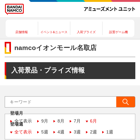
店舗情報
イベント&ニュース
入荷プライズ
設置ゲーム機
namcoイオンモール名取店
入荷景品・プライズ情報
登場月
全て表示
9月
8月
7月
6月
登場週
全て表示
5週
4週
3週
2週
1週