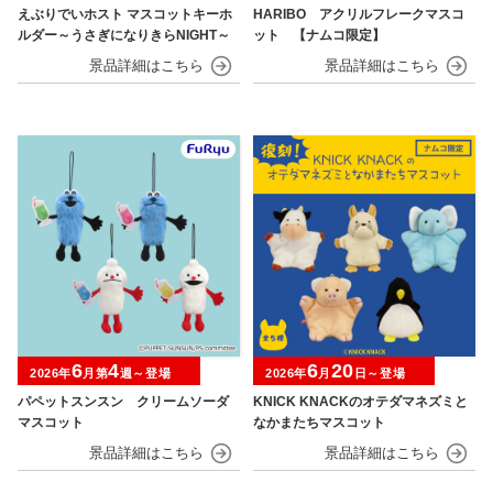
えぶりでいホスト マスコットキーホ
HARIBO アクリルフレークマスコ
ルダー～うさぎになりきらNIGHT～
ット 【ナムコ限定】
6
4
6
20
2026年
月第
週～登場
2026年
月
日～登場
パペットスンスン クリームソーダ
KNICK KNACKのオテダマネズミと
マスコット
なかまたちマスコット