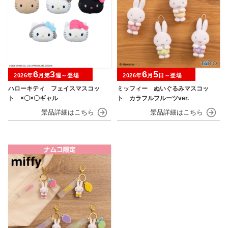
6
3
6
5
2026年
月第
週～登場
2026年
月
日～登場
ハローキティ フェイスマスコッ
ミッフィー ぬいぐるみマスコッ
ト ×〇×〇ギャル
ト カラフルフルーツver.