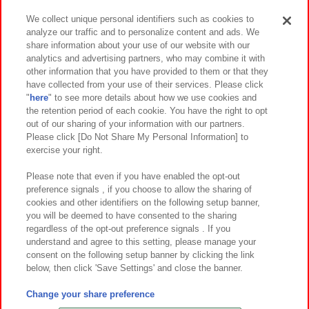
We collect unique personal identifiers such as cookies to
analyze our traffic and to personalize content and ads. We
イベント・キャンペーン
share information about your use of our website with our
analytics and advertising partners, who may combine it with
other information that you have provided to them or that they
have collected from your use of their services. Please click
"
here
" to see more details about how we use cookies and
関連会社
サステナビリティ
サイトポリシー
the retention period of each cookie. You have the right to opt
out of our sharing of your information with our partners.
プライバシーポリシー
ウェブアクセシビリティ方針と検証結果
Please click [Do Not Share My Personal Information] to
exercise your right.
お取引先さまとともに
食品のご提供について
カスタマーハラスメント対応方針
よくあるご質問・お問い合わせ
Please note that even if you have enabled the opt-out
preference signals , if you choose to allow the sharing of
cookies and other identifiers on the following setup banner,
you will be deemed to have consented to the sharing
regardless of the opt-out preference signals . If you
understand and agree to this setting, please manage your
consent on the following setup banner by clicking the link
below, then click 'Save Settings' and close the banner.
©Bandai Namco Amusement Inc.
©Bandai Namco Amusement Lab Inc.
Change your share preference
©Bandai Namco Experience Inc.