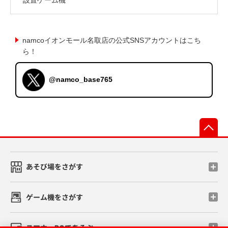
namcoイオンモール名取店の公式SNSアカウントはこち
ら！
@namco_base765
先
あそび場をさがす
ゲーム機をさがす
スマホ・PCであそぶ