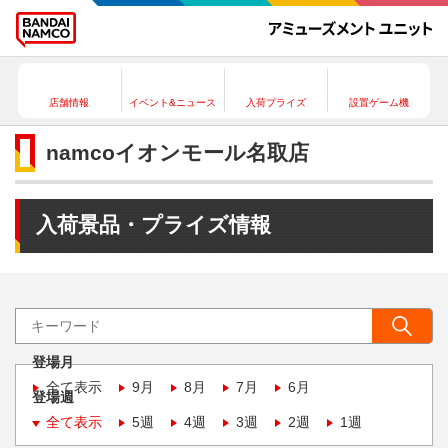
店舗情報
イベント&ニュース
入荷プライズ
設置ゲーム機
namcoイオンモール名取店
入荷景品・プライズ情報
登場月
全て表示
9月
8月
7月
6月
登場週
全て表示
5週
4週
3週
2週
1週