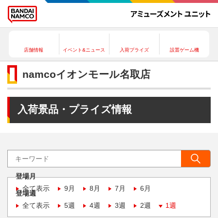
店舗情報
イベント&ニュース
入荷プライズ
設置ゲーム機
namcoイオンモール名取店
入荷景品・プライズ情報
登場月
全て表示
9月
8月
7月
6月
登場週
全て表示
5週
4週
3週
2週
1週