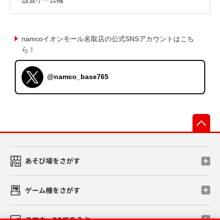
namcoイオンモール名取店の公式SNSアカウントはこち
ら！
@namco_base765
先
あそび場をさがす
ゲーム機をさがす
スマホ・PCであそぶ