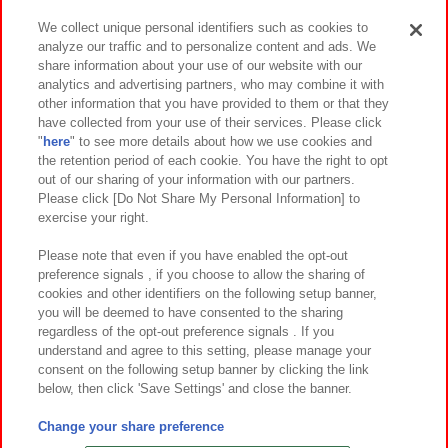
We collect unique personal identifiers such as cookies to
analyze our traffic and to personalize content and ads. We
イベント・キャンペーン
share information about your use of our website with our
analytics and advertising partners, who may combine it with
other information that you have provided to them or that they
have collected from your use of their services. Please click
"
here
" to see more details about how we use cookies and
関連会社
サステナビリティ
サイトポリシー
the retention period of each cookie. You have the right to opt
out of our sharing of your information with our partners.
プライバシーポリシー
ウェブアクセシビリティ方針と検証結果
Please click [Do Not Share My Personal Information] to
exercise your right.
お取引先さまとともに
食品のご提供について
カスタマーハラスメント対応方針
よくあるご質問・お問い合わせ
Please note that even if you have enabled the opt-out
preference signals , if you choose to allow the sharing of
cookies and other identifiers on the following setup banner,
you will be deemed to have consented to the sharing
regardless of the opt-out preference signals . If you
understand and agree to this setting, please manage your
consent on the following setup banner by clicking the link
below, then click 'Save Settings' and close the banner.
©Bandai Namco Amusement Inc.
©Bandai Namco Amusement Lab Inc.
Change your share preference
©Bandai Namco Experience Inc.