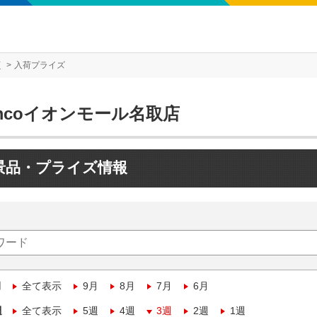
店
入荷プライズ
mcoイオンモール名取店
景品・プライズ情報
月
全て表示
9月
8月
7月
6月
週
全て表示
5週
4週
3週
2週
1週