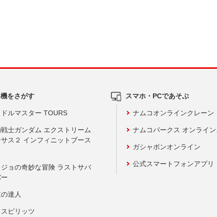
ム機をさがす
スマホ・PCであそぶ
ドルマスター TOURS
ナムコオンラインクレーン
動戦士ガンダム エクストリーム
ナムコパークス オンライ
ーサス２ インフィニットブース
ガシャポンオンライン
公式スマートフォンアプリ
ョジョの奇妙な冒険 ラストサバ
バー
鼓の達人
りスピリッツ