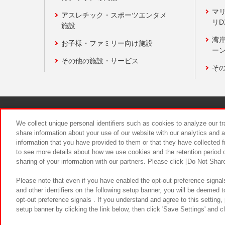
マ
アスレチック・スポーツエンタメ
リD
施設
湾
お子様・ファミリー向け施設
ーン
その他の施設・サービス
そ
関連会社
サステナビリティ
We collect unique personal identifiers such as cookies to analyze our t
share information about your use of our website with our analytics and 
information that you have provided to them or that they have collected f
食品のご提
to see more details about how we use cookies and the retention period o
sharing of your information with our partners. Please click [Do Not Shar
Please note that even if you have enabled the opt-out preference signals
and other identifiers on the following setup banner, you will be deemed 
opt-out preference signals . If you understand and agree to this setting
setup banner by clicking the link below, then click 'Save Settings' and c
©Bandai Namco Amusement Inc.
©Ba