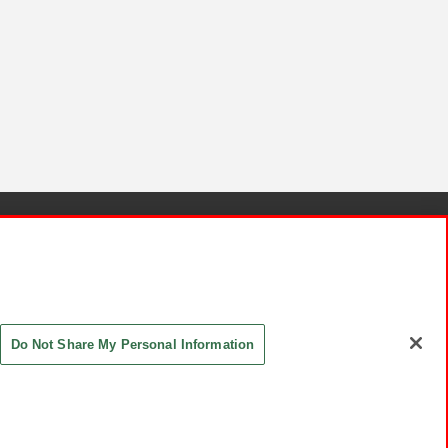
針と検証結果
お取引先さまとともに
お問い合わせ
Do Not Share My Personal Information
ASHIKI Co., Ltd. All Rights Reserved.