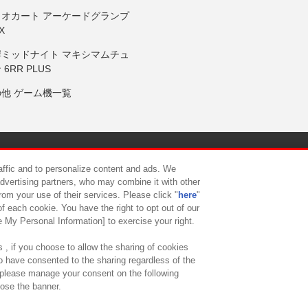
リオカート アーケードグランプ
X
岸ミッドナイト マキシマムチュ
 6RR PLUS
の他 ゲーム機一覧
サイトポリシー
プライバシーポリシー
ウェブアクセシビリティ方
raffic and to personalize content and ads. We
advertising partners, who may combine it with other
rom your use of their services. Please click "
here
"
供について
カスタマーハラスメント対応方針
よくあるご質問・
f each cookie. You have the right to opt out of our
e My Personal Information] to exercise your right.
 , if you choose to allow the sharing of cookies
to have consented to the sharing regardless of the
, please manage your consent on the following
lose the banner.
ndai Namco Amusement Lab Inc.
©Bandai Namco Experience Inc.
©HANAY