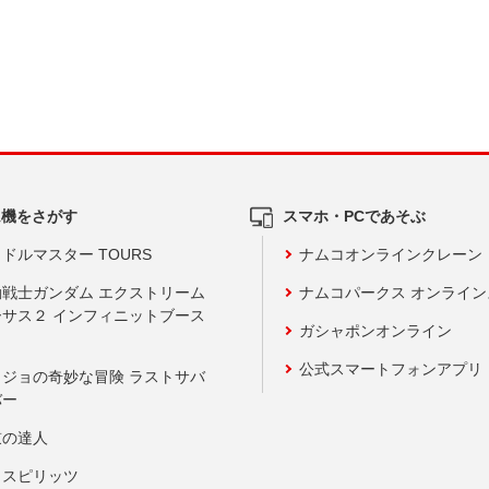
ム機をさがす
スマホ・PCであそぶ
ドルマスター TOURS
ナムコオンラインクレーン
動戦士ガンダム エクストリーム
ナムコパークス オンライ
ーサス２ インフィニットブース
ガシャポンオンライン
公式スマートフォンアプリ
ョジョの奇妙な冒険 ラストサバ
バー
鼓の達人
りスピリッツ