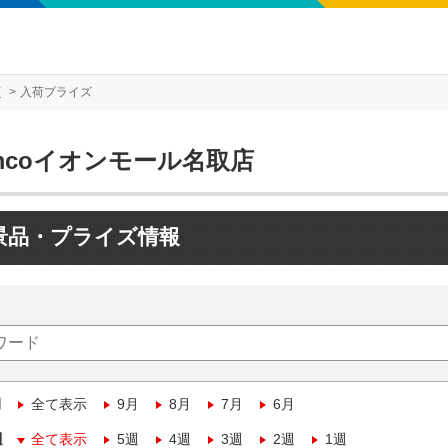
店
入荷プライズ
mcoイオンモール名取店
景品・プライズ情報
月
全て表示
9月
8月
7月
6月
週
全て表示
5週
4週
3週
2週
1週