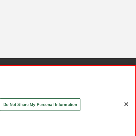
針と検証結果
お取引先さまとともに
お問い合わせ
Do Not Share My Personal Information
ASHIKI Co., Ltd. All Rights Reserved.