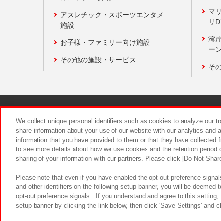
マ
アスレチック・スポーツエンタメ
リD
施設
湾
お子様・ファミリー向け施設
ーン
その他の施設・サービス
そ
関連会社
サステナビリティ
We collect unique personal identifiers such as cookies to analyze our t
share information about your use of our website with our analytics and 
information that you have provided to them or that they have collected f
食品のご提
to see more details about how we use cookies and the retention period o
sharing of your information with our partners. Please click [Do Not Shar
Please note that even if you have enabled the opt-out preference signals
and other identifiers on the following setup banner, you will be deemed 
opt-out preference signals . If you understand and agree to this setting
setup banner by clicking the link below, then click 'Save Settings' and c
©Bandai Namco Amusement Inc.
©Ba