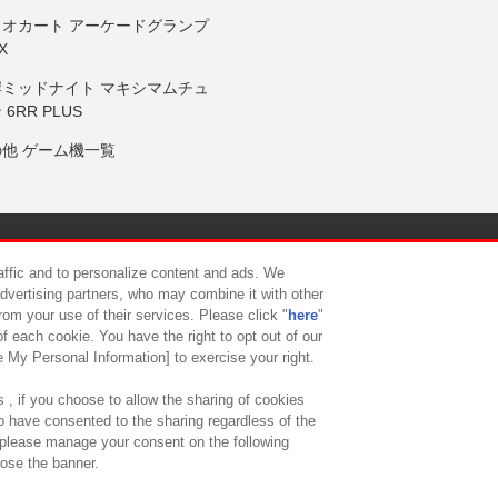
リオカート アーケードグランプ
X
岸ミッドナイト マキシマムチュ
 6RR PLUS
の他 ゲーム機一覧
サイトポリシー
プライバシーポリシー
ウェブアクセシビリティ方
raffic and to personalize content and ads. We
advertising partners, who may combine it with other
rom your use of their services. Please click "
here
"
供について
カスタマーハラスメント対応方針
よくあるご質問・
f each cookie. You have the right to opt out of our
e My Personal Information] to exercise your right.
 , if you choose to allow the sharing of cookies
to have consented to the sharing regardless of the
, please manage your consent on the following
lose the banner.
ndai Namco Amusement Lab Inc.
©Bandai Namco Experience Inc.
©HANAY