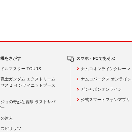
ム機をさがす
スマホ・PCであそぶ
ドルマスター TOURS
ナムコオンラインクレーン
動戦士ガンダム エクストリーム
ナムコパークス オンライ
ーサス２ インフィニットブース
ガシャポンオンライン
公式スマートフォンアプリ
ョジョの奇妙な冒険 ラストサバ
バー
鼓の達人
りスピリッツ