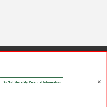
針と検証結果
お取引先さまとともに
お問い合わせ
Do Not Share My Personal Information
ASHIKI Co., Ltd. All Rights Reserved.