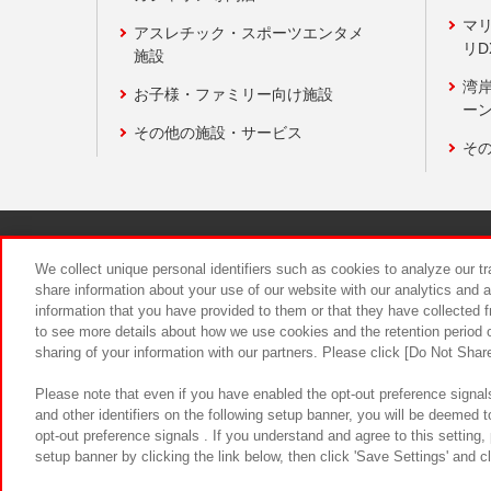
マ
アスレチック・スポーツエンタメ
リD
施設
湾
お子様・ファミリー向け施設
ーン
その他の施設・サービス
そ
関連会社
サステナビリティ
We collect unique personal identifiers such as cookies to analyze our t
share information about your use of our website with our analytics and 
information that you have provided to them or that they have collected f
食品のご提
to see more details about how we use cookies and the retention period o
sharing of your information with our partners. Please click [Do Not Shar
Please note that even if you have enabled the opt-out preference signals
and other identifiers on the following setup banner, you will be deemed 
opt-out preference signals . If you understand and agree to this setting
setup banner by clicking the link below, then click 'Save Settings' and c
©Bandai Namco Amusement Inc.
©Ba