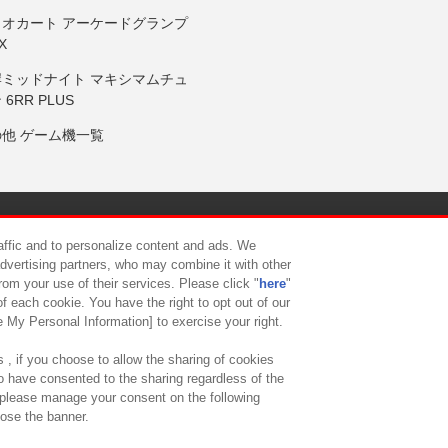
リオカート アーケードグランプ
X
岸ミッドナイト マキシマムチュ
 6RR PLUS
の他 ゲーム機一覧
サイトポリシー
プライバシーポリシー
ウェブアクセシビリティ方
raffic and to personalize content and ads. We
advertising partners, who may combine it with other
rom your use of their services. Please click "
here
"
供について
カスタマーハラスメント対応方針
よくあるご質問・
f each cookie. You have the right to opt out of our
e My Personal Information] to exercise your right.
 , if you choose to allow the sharing of cookies
to have consented to the sharing regardless of the
, please manage your consent on the following
lose the banner.
ndai Namco Amusement Lab Inc.
©Bandai Namco Experience Inc.
©HANAY