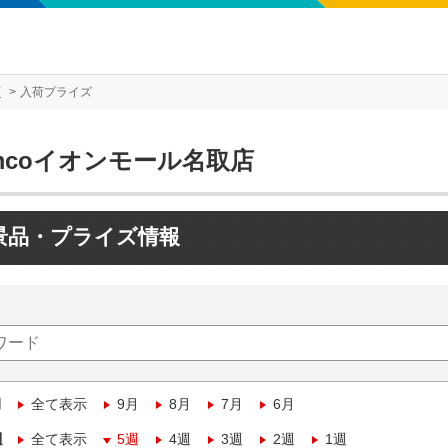
店
入荷プライズ
mcoイオンモール名取店
景品・プライズ情報
月
全て表示
9月
8月
7月
6月
週
全て表示
5週
4週
3週
2週
1週