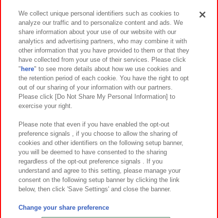
We collect unique personal identifiers such as cookies to
analyze our traffic and to personalize content and ads. We
イベント・キャンペーン
share information about your use of our website with our
analytics and advertising partners, who may combine it with
other information that you have provided to them or that they
have collected from your use of their services. Please click
"
here
" to see more details about how we use cookies and
関連会社
サステナビリティ
サイトポリシー
the retention period of each cookie. You have the right to opt
out of our sharing of your information with our partners.
プライバシーポリシー
ウェブアクセシビリティ方針と検証結果
Please click [Do Not Share My Personal Information] to
exercise your right.
お取引先さまとともに
食品のご提供について
カスタマーハラスメント対応方針
よくあるご質問・お問い合わせ
Please note that even if you have enabled the opt-out
preference signals , if you choose to allow the sharing of
cookies and other identifiers on the following setup banner,
you will be deemed to have consented to the sharing
regardless of the opt-out preference signals . If you
understand and agree to this setting, please manage your
consent on the following setup banner by clicking the link
below, then click 'Save Settings' and close the banner.
©Bandai Namco Amusement Inc.
©Bandai Namco Amusement Lab Inc.
Change your share preference
©Bandai Namco Experience Inc.