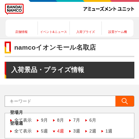
店舗情報
イベント&ニュース
入荷プライズ
設置ゲーム機
namcoイオンモール名取店
入荷景品・プライズ情報
登場月
全て表示
9月
8月
7月
6月
登場週
全て表示
5週
4週
3週
2週
1週