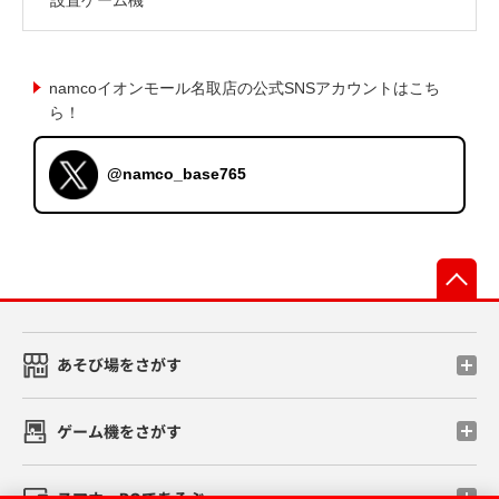
namcoイオンモール名取店の公式SNSアカウントはこち
ら！
@namco_base765
先
あそび場をさがす
ゲーム機をさがす
スマホ・PCであそぶ