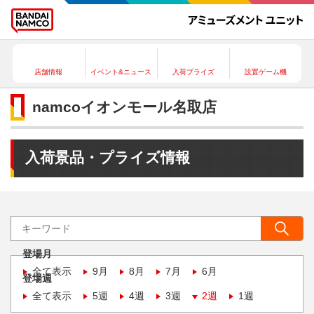
店舗情報
イベント&ニュース
入荷プライズ
設置ゲーム機
namcoイオンモール名取店
入荷景品・プライズ情報
登場月
全て表示
9月
8月
7月
6月
登場週
全て表示
5週
4週
3週
2週
1週