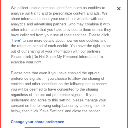
We collect unique personal identifiers such as cookies to
analyze our traffic and to personalize content and ads. We
イベント・キャンペーン
share information about your use of our website with our
analytics and advertising partners, who may combine it with
other information that you have provided to them or that they
have collected from your use of their services. Please click
"
here
" to see more details about how we use cookies and
関連会社
サステナビリティ
サイトポリシー
the retention period of each cookie. You have the right to opt
out of our sharing of your information with our partners.
プライバシーポリシー
ウェブアクセシビリティ方針と検証結果
Please click [Do Not Share My Personal Information] to
exercise your right.
お取引先さまとともに
食品のご提供について
カスタマーハラスメント対応方針
よくあるご質問・お問い合わせ
Please note that even if you have enabled the opt-out
preference signals , if you choose to allow the sharing of
cookies and other identifiers on the following setup banner,
you will be deemed to have consented to the sharing
regardless of the opt-out preference signals . If you
understand and agree to this setting, please manage your
consent on the following setup banner by clicking the link
below, then click 'Save Settings' and close the banner.
©Bandai Namco Amusement Inc.
©Bandai Namco Amusement Lab Inc.
Change your share preference
©Bandai Namco Experience Inc.