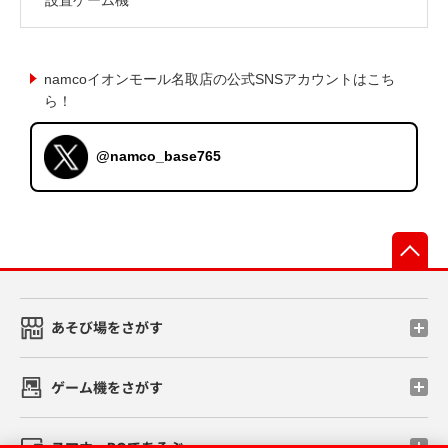
namcoイオンモール名取店の公式SNSアカウントはこち
ら！
@namco_base765
先
あそび場をさがす
ゲーム機をさがす
スマホ・PCであそぶ