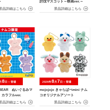
ト
討伐マスコット～映画ver.～
8
8
7
月
日～登場
2026年
月
日～登場
I BEAR ぬいぐるみマ
mojojojo きゃらぱぺmini ナム
カラフルver.
コオリジナルアソート