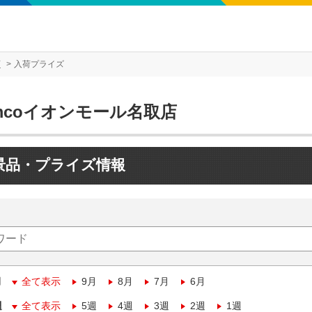
店
入荷プライズ
mcoイオンモール名取店
景品・プライズ情報
月
全て表示
9月
8月
7月
6月
週
全て表示
5週
4週
3週
2週
1週