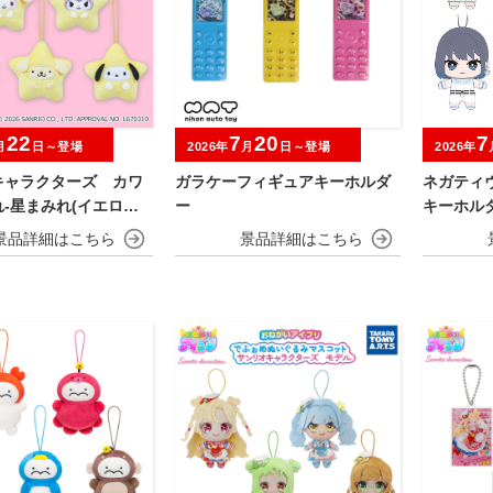
22
7
20
7
月
日～登場
2026年
月
日～登場
2026年
キャラクターズ カワ
ガラケーフィギュアキーホルダ
ネガティ
-星まみれ(イエロー)-
ー
キーホル
コット