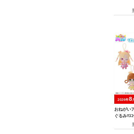
8
2026年
おねがい
ぐるみﾏｽｺ