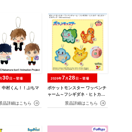
30
7
28
月
日～登場
2026年
月
日～登場
！中村くん！！ぷちマ
ポケットモンスター ワッペンチ
ャーム～フシギダネ・ヒトカ
ゲ・ゼニガメ・ピカチュウ～30t
h Anniversary