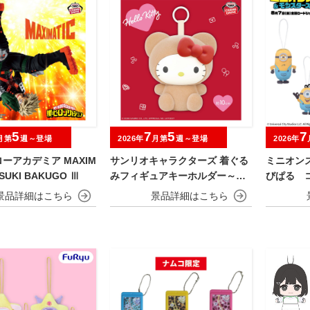
5
7
5
7
月第
週～登場
2026年
月第
週～登場
2026年
ーアカデミア MAXIM
サンリオキャラクターズ 着ぐる
ミニオン
TSUKI BAKUGO Ⅲ
みフィギュアキーホルダー～キ
びぱる 
ティベアver.～