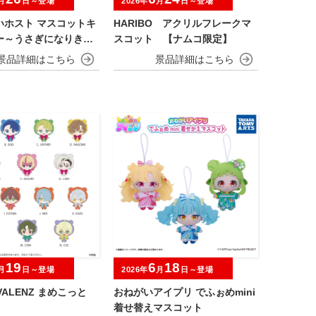
月
日～登場
2026年
月
日～登場
いホスト マスコットキ
HARIBO アクリルフレークマ
ー～うさぎになりきら
スコット 【ナムコ限定】
19
6
18
月
日～登場
2026年
月
日～登場
IVALENZ まめこっと
おねがいアイプリ でふぉめmini
着せ替えマスコット