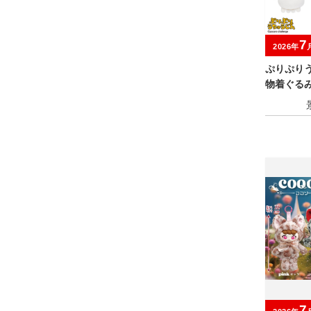
7
2026年
ぷりぷり
物着ぐる
7