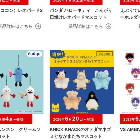
月
日～登場
2026年
月第
週～登場
2026年
（ココン）レオパードS
パンダ ハローキティ こんがり
えぶりで
）
日焼けレオパードマスコット
ーホルダ
NIGHT～
4
6
20
6
月第
週～登場
2026年
月
日～登場
2026年
スンスン クリームソ
KNICK KNACKのオテダマネズ
VS AMB
コット
ミとなかまたちマスコット