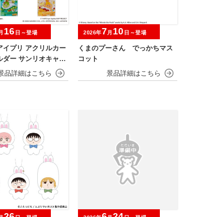
16
7
10
月
日～登場
2026年
月
日～登場
アイプリ アクリルカー
くまのプーさん でっかちマス
ルダー サンリオキャラ
コット
モデル
26
6
24