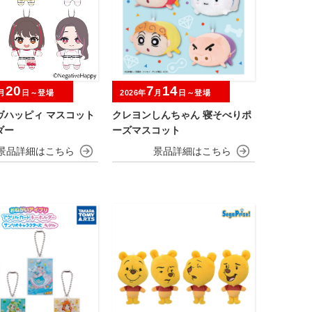
20
7
14
月
日～登場
2026年
月
日～登場
ヴハッピィ マスコット
クレヨンしんちゃん 寝そべりポ
ダー
ーズマスコット