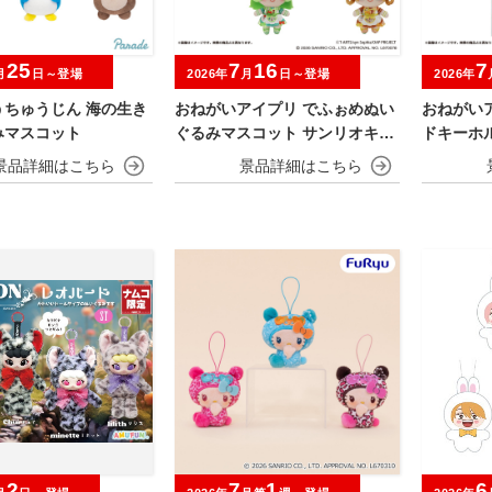
25
7
16
7
月
日～登場
2026年
月
日～登場
2026年
うちゅうじん 海の生き
おねがいアイプリ でふぉめぬい
おねがい
みマスコット
ぐるみマスコット サンリオキャ
ドキーホ
ラクターズモデル
クターズ
2
7
1
6