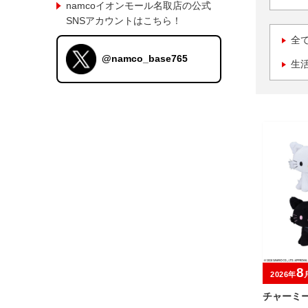
namcoイオンモール名取店の公式
SNSアカウントはこちら！
全
@namco_base765
生
8
2026年
チャーミ