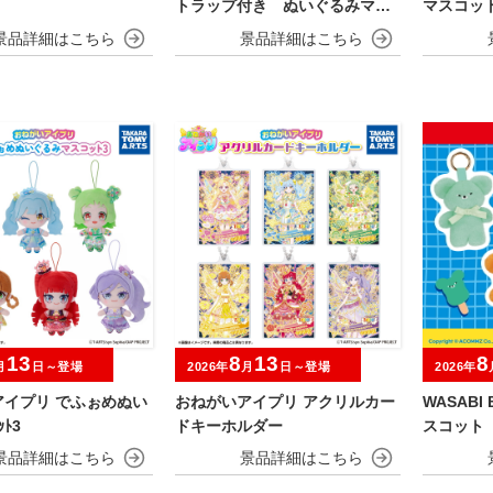
トラップ付き ぬいぐるみマス
マスコッ
コット フルーツver.
13
8
13
8
月
日～登場
2026年
月
日～登場
2026年
アイプリ でふぉめぬい
おねがいアイプリ アクリルカー
WASAB
ｯﾄ3
ドキーホルダー
スコット 