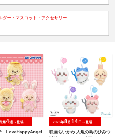
ルダー・マスコット・アクセサリー
4
8
14
月第
週～登場
2026年
月
日～登場
LoveHappyAngel
映画ちいかわ 人魚の島のひみつ