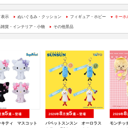
て表示
ぬいぐるみ・クッション
フィギュア・ホビー
キーホ
活雑貨・インテリア・小物
その他景品
5
8
5
8
月第
週～登場
2026年
月第
週～登場
2026年
ーキティ マスコット
パペットスンスン オーロラス
モンチッチ 