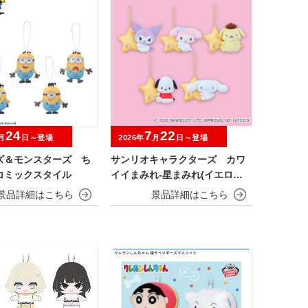
24
7
22
月
日～登場
2026年
月
日～登場
ズ＆モンスターズ ち
サンリオキャラクターズ カワ
コミックスタイル
イイまみれ-星まみれ(イエロー)-
マスコット