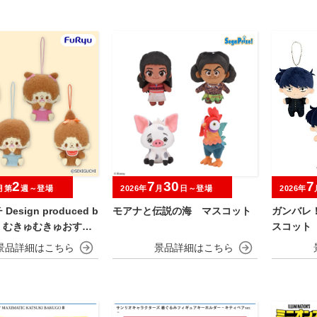
2
7
30
7
月第
週～登場
2026年
月
日～登場
2026年
esign produced b
モアナと伝説の海 マスコット
ガンバレ
io むきゅむきゅおすわ
スコット
ット