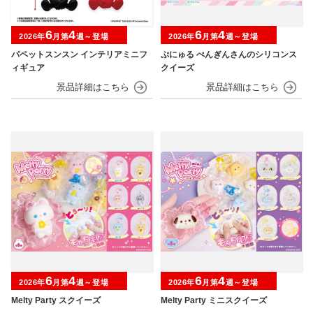
6
4
6
4
2026年
月第
週～登場
2026年
月第
週～登場
パペットスンスン インテリアミニフ
ぷにゅる ぺんぎんさんのシリコンス
ィギュア
クイーズ
6
4
6
4
2026年
月第
週～登場
2026年
月第
週～登場
Melty Party スクイーズ
Melty Party ミニスクイーズ