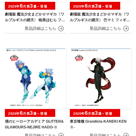
6
3
6
3
2026年
月第
週～登場
2026年
月第
週～登場
劇場版 魔法少女まどか☆マギカ〈ワ
劇場版 魔法少女まどか☆マギカ〈ワ
ルプルギスの廻天〉 暁美ほむら フィ
ルプルギスの廻天〉 巴マミ フィギュ
ギュア
ア
6
3
6
3
2026年
月第
週～登場
2026年
月第
週～登場
僕のヒーローアカデミア GLITTER&
東京喰種 Grandista-KANEKI KEN
GLAMOURS-NEJIRE HADO-Ⅱ
Ⅱ-