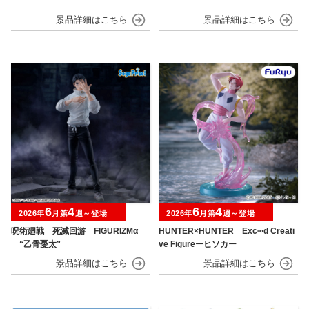
6
4
6
4
2026年
月第
週～登場
2026年
月第
週～登場
呪術廻戦 死滅回游 FIGURIZMα
HUNTER×HUNTER Exc∞d Creati
“乙骨憂太”
ve Figureーヒソカー