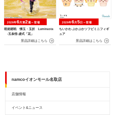
6
2
6
5
2026年
月第
週～登場
2026年
月
日～登場
呪術廻戦 懐玉・玉折 Luminasta
ちいかわ ぷかぷかソフビミニフィギ
‐五条悟‐虚式「茈」
ュア
namcoイオンモール名取店
店舗情報
イベント&ニュース