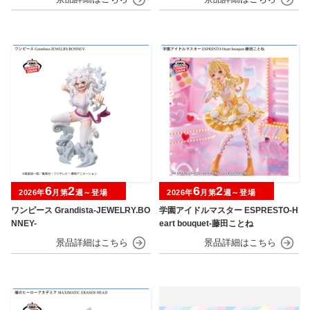
6
2
6
2
2026年
月第
週～登場
2026年
月第
週～登場
ワンピース Grandista-JEWELRY.BO
学園アイドルマスター ESPRESTO-H
NNEY-
eart bouquet-藤田ことね