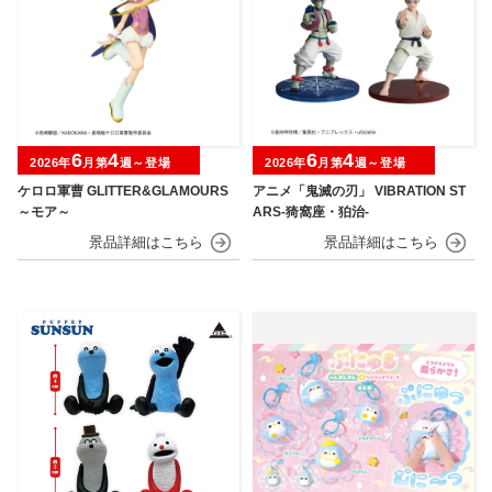
6
4
6
4
2026年
月第
週～登場
2026年
月第
週～登場
ケロロ軍曹 GLITTER&GLAMOURS
アニメ「鬼滅の刃」 VIBRATION ST
～モア～
ARS-猗窩座・狛治-