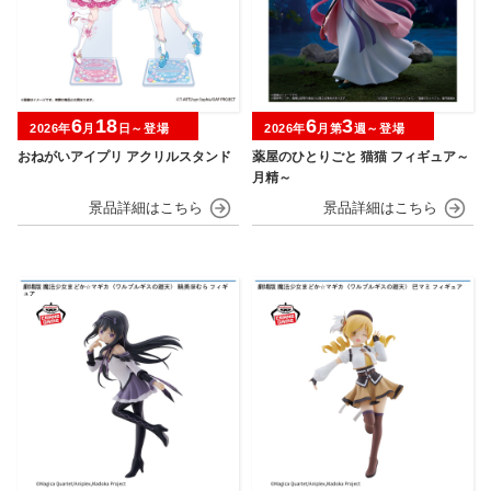
6
18
6
3
2026年
月
日～登場
2026年
月第
週～登場
おねがいアイプリ アクリルスタンド
薬屋のひとりごと 猫猫 フィギュア～
月精～