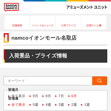
店舗情報
イベント&ニュース
入荷プライズ
設置ゲーム機
namcoイオンモール名取店
入荷景品・プライズ情報
登場月
全て表示
9月
8月
7月
6月
登場週
全て表示
5週
4週
3週
2週
1週