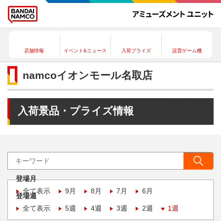
店舗情報
イベント&ニュース
入荷プライズ
設置ゲーム機
namcoイオンモール名取店
入荷景品・プライズ情報
登場月
全て表示
9月
8月
7月
6月
登場週
全て表示
5週
4週
3週
2週
1週