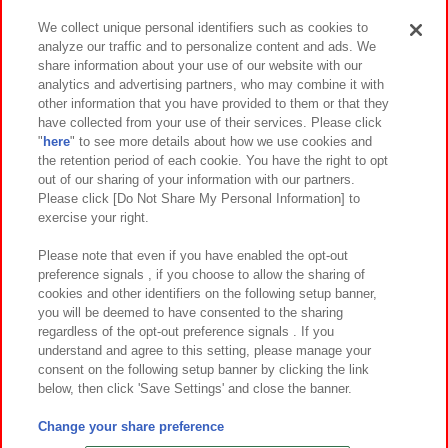
We collect unique personal identifiers such as cookies to
analyze our traffic and to personalize content and ads. We
イベント・キャンペーン
share information about your use of our website with our
analytics and advertising partners, who may combine it with
other information that you have provided to them or that they
have collected from your use of their services. Please click
"
here
" to see more details about how we use cookies and
関連会社
サステナビリティ
サイトポリシー
the retention period of each cookie. You have the right to opt
out of our sharing of your information with our partners.
プライバシーポリシー
ウェブアクセシビリティ方針と検証結果
Please click [Do Not Share My Personal Information] to
exercise your right.
お取引先さまとともに
食品のご提供について
カスタマーハラスメント対応方針
よくあるご質問・お問い合わせ
Please note that even if you have enabled the opt-out
preference signals , if you choose to allow the sharing of
cookies and other identifiers on the following setup banner,
you will be deemed to have consented to the sharing
regardless of the opt-out preference signals . If you
understand and agree to this setting, please manage your
consent on the following setup banner by clicking the link
below, then click 'Save Settings' and close the banner.
©Bandai Namco Amusement Inc.
©Bandai Namco Amusement Lab Inc.
Change your share preference
©Bandai Namco Experience Inc.