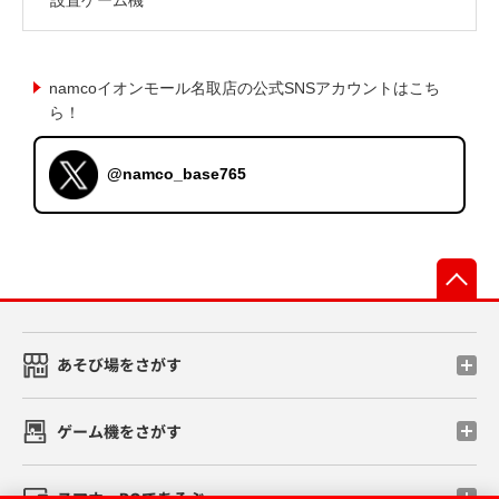
namcoイオンモール名取店の公式SNSアカウントはこち
ら！
@namco_base765
先
あそび場をさがす
ゲーム機をさがす
スマホ・PCであそぶ