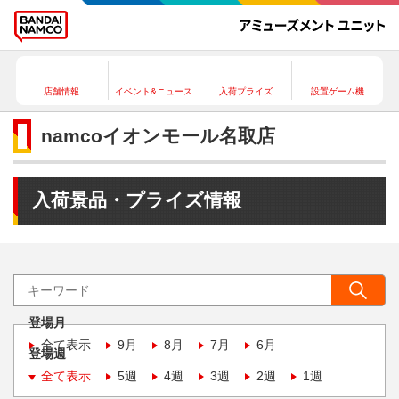
店舗情報
イベント&ニュース
入荷プライズ
設置ゲーム機
namcoイオンモール名取店
入荷景品・プライズ情報
登場月
全て表示
9月
8月
7月
6月
登場週
全て表示
5週
4週
3週
2週
1週