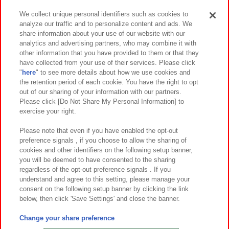
We collect unique personal identifiers such as cookies to
analyze our traffic and to personalize content and ads. We
イベント・キャンペーン
share information about your use of our website with our
analytics and advertising partners, who may combine it with
other information that you have provided to them or that they
have collected from your use of their services. Please click
"
here
" to see more details about how we use cookies and
関連会社
サステナビリティ
サイトポリシー
the retention period of each cookie. You have the right to opt
out of our sharing of your information with our partners.
プライバシーポリシー
ウェブアクセシビリティ方針と検証結果
Please click [Do Not Share My Personal Information] to
exercise your right.
お取引先さまとともに
食品のご提供について
カスタマーハラスメント対応方針
よくあるご質問・お問い合わせ
Please note that even if you have enabled the opt-out
preference signals , if you choose to allow the sharing of
cookies and other identifiers on the following setup banner,
you will be deemed to have consented to the sharing
regardless of the opt-out preference signals . If you
understand and agree to this setting, please manage your
consent on the following setup banner by clicking the link
below, then click 'Save Settings' and close the banner.
©Bandai Namco Amusement Inc.
©Bandai Namco Amusement Lab Inc.
Change your share preference
©Bandai Namco Experience Inc.