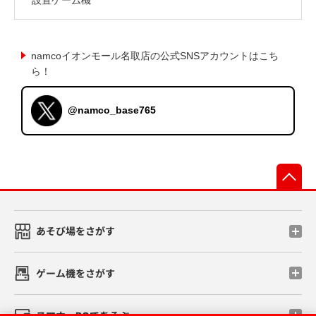
namcoイオンモール名取店の公式SNSアカウントはこち
ら！
@namco_base765
先
あそび場をさがす
ゲーム機をさがす
スマホ・PCであそぶ