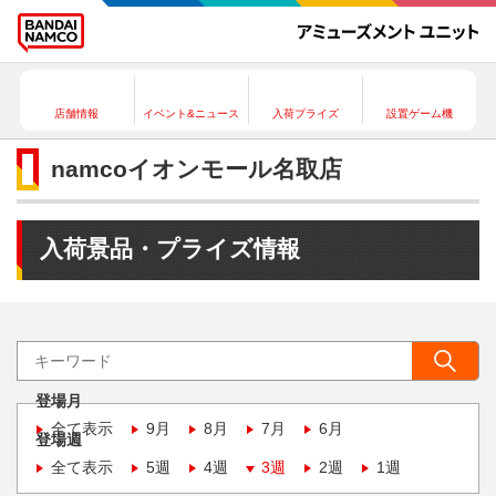
店舗情報
イベント&ニュース
入荷プライズ
設置ゲーム機
namcoイオンモール名取店
入荷景品・プライズ情報
登場月
全て表示
9月
8月
7月
6月
登場週
全て表示
5週
4週
3週
2週
1週