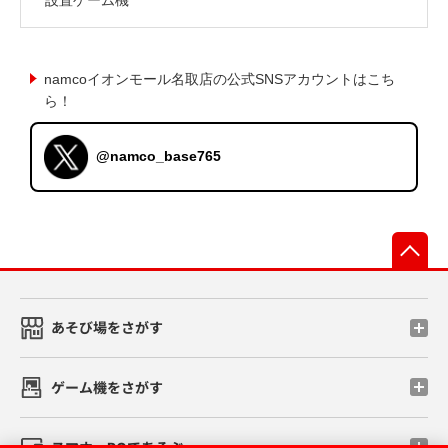
namcoイオンモール名取店の公式SNSアカウントはこち
ら！
@namco_base765
先
あそび場をさがす
ゲーム機をさがす
スマホ・PCであそぶ