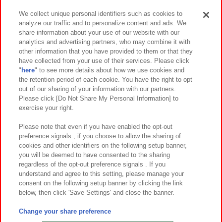
We collect unique personal identifiers such as cookies to
analyze our traffic and to personalize content and ads. We
イベント・キャンペーン
share information about your use of our website with our
analytics and advertising partners, who may combine it with
other information that you have provided to them or that they
have collected from your use of their services. Please click
"
here
" to see more details about how we use cookies and
関連会社
サステナビリティ
サイトポリシー
the retention period of each cookie. You have the right to opt
out of our sharing of your information with our partners.
プライバシーポリシー
ウェブアクセシビリティ方針と検証結果
Please click [Do Not Share My Personal Information] to
exercise your right.
お取引先さまとともに
食品のご提供について
カスタマーハラスメント対応方針
よくあるご質問・お問い合わせ
Please note that even if you have enabled the opt-out
preference signals , if you choose to allow the sharing of
cookies and other identifiers on the following setup banner,
you will be deemed to have consented to the sharing
regardless of the opt-out preference signals . If you
understand and agree to this setting, please manage your
consent on the following setup banner by clicking the link
below, then click 'Save Settings' and close the banner.
©Bandai Namco Amusement Inc.
©Bandai Namco Amusement Lab Inc.
Change your share preference
©Bandai Namco Experience Inc.