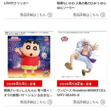
LOVOTクリッカー
映画ちいかわ 人魚の島のひみつ ゆら
ゆらソーラー
8
4
8
2
2026年
月
日～登場
2026年
月第
週～登場
映画クレヨンしんちゃん 奇々怪々！
ワンピース Grandista-MONKEY.D.L
オラの妖怪バケ～ション おおきなSO
UFFY GEAR5-Ⅲ
FVIMATES～野原しんのすけ～