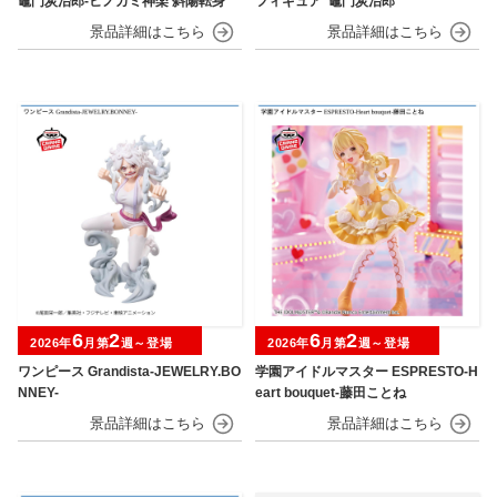
竈門炭治郎‐ヒノカミ神楽 斜陽転身
フィギュア“竈門炭治郎“
6
2
6
2
2026年
月第
週～登場
2026年
月第
週～登場
ワンピース Grandista-JEWELRY.BO
学園アイドルマスター ESPRESTO-H
NNEY-
eart bouquet-藤田ことね