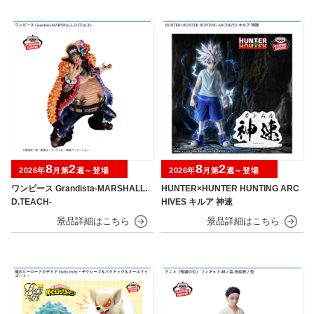
8
2
8
2
2026年
月第
週～登場
2026年
月第
週～登場
ワンピース Grandista-MARSHALL.
HUNTER×HUNTER HUNTING ARC
D.TEACH-
HIVES キルア 神速