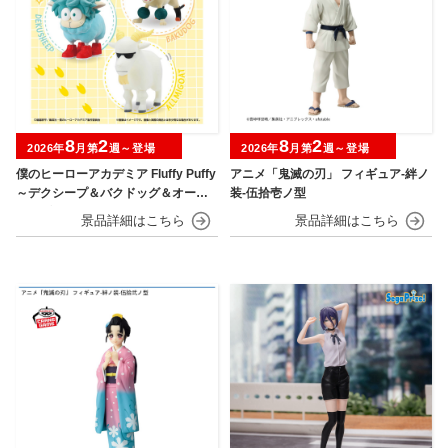
8
2
8
2
2026年
月第
週～登場
2026年
月第
週～登場
僕のヒーローアカデミア Fluffy Puffy
アニメ「鬼滅の刃」 フィギュア-絆ノ
～デクシープ＆バクドッグ＆オール
装-伍拾壱ノ型
マイゴート～