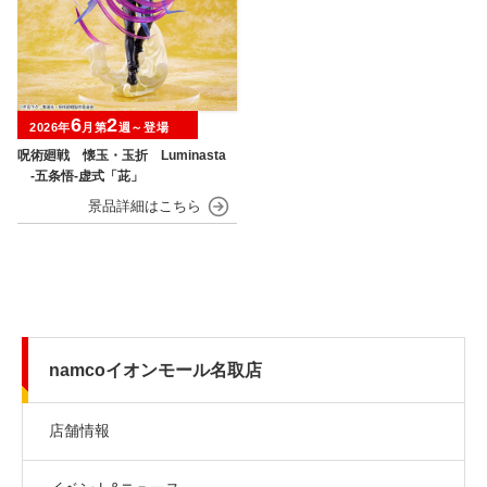
6
2
2026年
月第
週～登場
呪術廻戦 懐玉・玉折 Luminasta
‐五条悟‐虚式「茈」
namcoイオンモール名取店
店舗情報