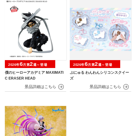
6
2
6
2
2026年
月第
週～登場
2026年
月第
週～登場
僕のヒーローアカデミア MAXIMATI
ぷにゅる わんわんシリコンスクイー
C ERASER HEAD
ズ