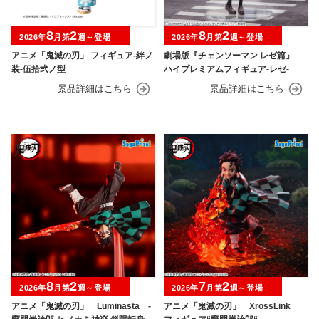
8
2
8
2
2026年
月第
週～登場
2026年
月第
週～登場
アニメ「鬼滅の刃」 フィギュア-絆ノ
劇場版『チェンソーマン レゼ篇』
装-伍拾弐ノ型
ハイプレミアムフィギュア‐レゼ‐
8
2
7
2
2026年
月第
週～登場
2026年
月第
週～登場
アニメ「鬼滅の刃」 Luminasta ‐
アニメ「鬼滅の刃」 XrossLink