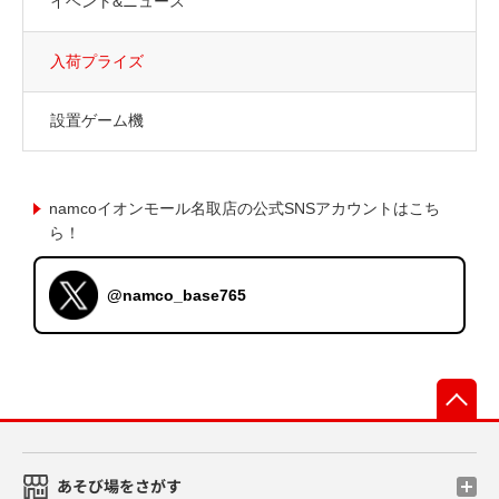
イベント&ニュース
入荷プライズ
設置ゲーム機
namcoイオンモール名取店の公式SNSアカウントはこち
ら！
@namco_base765
先
あそび場をさがす