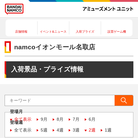
店舗情報
イベント&ニュース
入荷プライズ
設置ゲーム機
namcoイオンモール名取店
入荷景品・プライズ情報
登場月
全て表示
9月
8月
7月
6月
登場週
全て表示
5週
4週
3週
2週
1週