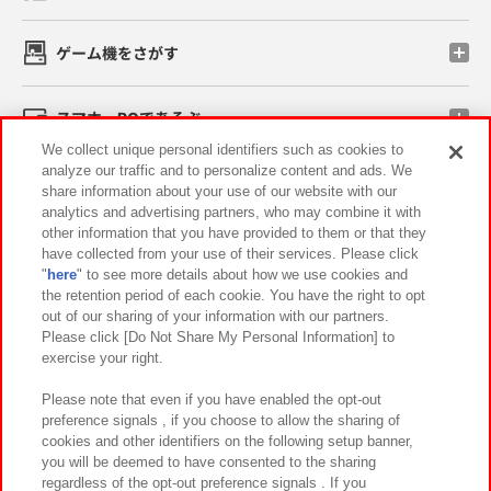
ゲーム機をさがす
スマホ・PCであそぶ
We collect unique personal identifiers such as cookies to
analyze our traffic and to personalize content and ads. We
イベント・キャンペーン
share information about your use of our website with our
analytics and advertising partners, who may combine it with
other information that you have provided to them or that they
have collected from your use of their services. Please click
"
here
" to see more details about how we use cookies and
関連会社
サステナビリティ
サイトポリシー
the retention period of each cookie. You have the right to opt
out of our sharing of your information with our partners.
プライバシーポリシー
ウェブアクセシビリティ方針と検証結果
Please click [Do Not Share My Personal Information] to
exercise your right.
お取引先さまとともに
食品のご提供について
カスタマーハラスメント対応方針
よくあるご質問・お問い合わせ
Please note that even if you have enabled the opt-out
preference signals , if you choose to allow the sharing of
cookies and other identifiers on the following setup banner,
you will be deemed to have consented to the sharing
regardless of the opt-out preference signals . If you