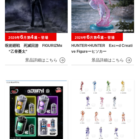
6
4
6
4
2026年
月第
週～登場
2026年
月第
週～登場
呪術廻戦 死滅回游 FIGURIZMα
HUNTER×HUNTER Exc∞d Creati
“乙骨憂太”
ve Figureーヒソカー