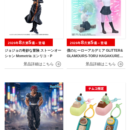
8
5
8
5
2026年
月第
週～登場
2026年
月第
週～登場
ジョジョの奇妙な冒険 ストーンオー
僕のヒーローアカデミア GLITTER&
シャン Mometria エンリコ・P
GLAMOURS-TORU HAGAKURE＆
MINA ASHIDO-