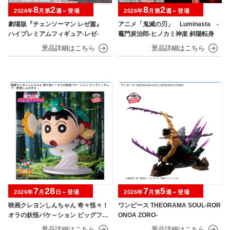
8
2
8
2
2026年
月第
週～登場
2026年
月第
週～登場
劇場版『チェンソーマン レゼ篇』
アニメ「鬼滅の刃」 Luminasta ‐
ハイプレミアムフィギュア‐レゼ‐
竈門炭治郎‐ヒノカミ神楽 斜陽転身
7
28
7
5
2026年
月
日～登場
2026年
月第
週～登場
映画クレヨンしんちゃん 奇々怪々！
ワンピース THEORAMA SOUL-ROR
オラの妖怪バケ～ション ビッグフィ
ONOA ZORO-
ギュア～野原しんのすけ～