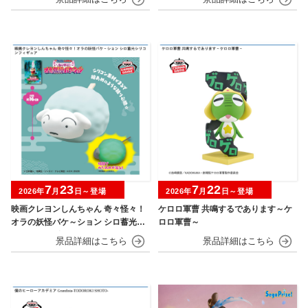
7
23
7
22
2026年
月
日～登場
2026年
月
日～登場
映画クレヨンしんちゃん 奇々怪々！
ケロロ軍曹 共鳴するであります～ケ
オラの妖怪バケ～ション シロ蓄光シ
ロロ軍曹～
リコンフィギュア