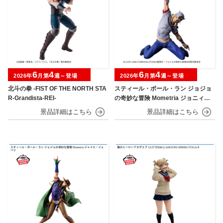
6
4
6
4
2026年
月第
週～登場
2026年
月第
週～登場
北斗の拳 -FIST OF THE NORTH STA
スティール・ボール・ラン ジョジョ
R-Grandista-REI-
の奇妙な冒険 Mometria ジョニィ・
ジョースター