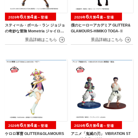
6
4
6
4
2026年
月第
週～登場
2026年
月第
週～登場
スティール・ボール・ラン ジョジョ
僕のヒーローアカデミア GLITTER&
の奇妙な冒険 Mometria ジャイロ・
GLAMOURS-HIMIKO TOGA-Ⅱ
ツェペリ
6
4
6
4
2026年
月第
週～登場
2026年
月第
週～登場
ケロロ軍曹 GLITTER&GLAMOURS
アニメ「鬼滅の刃」 VIBRATION ST