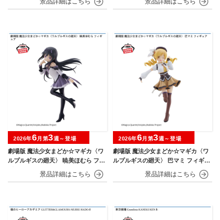
6
3
6
3
2026年
月第
週～登場
2026年
月第
週～登場
劇場版 魔法少女まどか☆マギカ〈ワ
劇場版 魔法少女まどか☆マギカ〈ワ
ルプルギスの廻天〉 暁美ほむら フィ
ルプルギスの廻天〉 巴マミ フィギュ
ギュア
ア