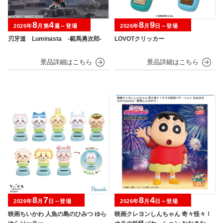
8
4
8
9
2026年
月第
週～登場
2026年
月
日～登場
刃牙道 Luminasta ‐範馬勇次郎‐
LOVOTクリッカー
8
7
8
4
2026年
月
日～登場
2026年
月
日～登場
映画ちいかわ 人魚の島のひみつ ゆら
映画クレヨンしんちゃん 奇々怪々！