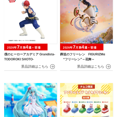
7
4
7
4
2026年
月第
週～登場
2026年
月第
週～登場
僕のヒーローアカデミア Grandista-
葬送のフリーレン FIGURIZMα
TODOROKI SHOTO-
“フリーレン”～花舞～