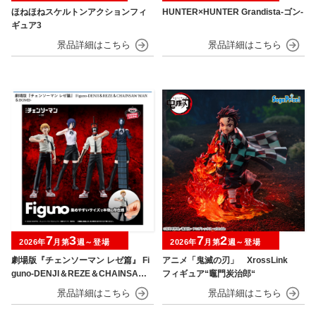
ほねほねスケルトンアクションフィ
HUNTER×HUNTER Grandista-ゴン-
ギュア3
7
3
7
2
2026年
月第
週～登場
2026年
月第
週～登場
劇場版『チェンソーマン レゼ篇』 Fi
アニメ「鬼滅の刃」 XrossLink
guno-DENJI＆REZE＆CHAINSAW
フィギュア“竈門炭治郎“
MAN＆BOMB-