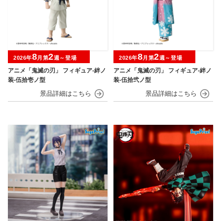
8
2
8
2
2026年
月第
週～登場
2026年
月第
週～登場
アニメ「鬼滅の刃」 フィギュア-絆ノ
アニメ「鬼滅の刃」 フィギュア-絆ノ
装-伍拾壱ノ型
装-伍拾弐ノ型