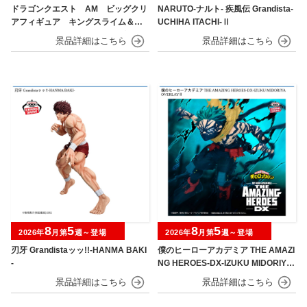
ドラゴンクエスト AM ビッグクリ
NARUTO-ナルト- 疾風伝 Grandista-
アフィギュア キングスライム＆メ
UCHIHA ITACHI-Ⅱ
タルキング＆スライムベホマズン
8
5
8
5
2026年
月第
週～登場
2026年
月第
週～登場
刃牙 Grandistaッッ!!-HANMA BAKI
僕のヒーローアカデミア THE AMAZI
-
NG HEROES-DX-IZUKU MIDORIYA
OVERLAY Ⅱ