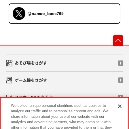
@namco_base765
先
あそび場をさがす
ゲーム機をさがす
スマホ・PCであそぶ
We collect unique personal identifiers such as cookies to
analyze our traffic and to personalize content and ads. We
イベント・キャンペーン
share information about your use of our website with our
analytics and advertising partners, who may combine it with
other information that you have provided to them or that they