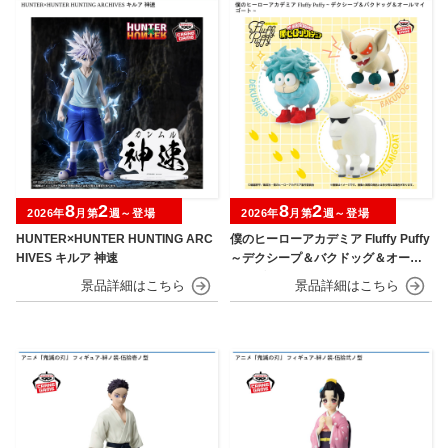
8
2
8
2
2026年
月第
週～登場
2026年
月第
週～登場
HUNTER×HUNTER HUNTING ARC
僕のヒーローアカデミア Fluffy Puffy
HIVES キルア 神速
～デクシープ＆バクドッグ＆オール
マイゴート～