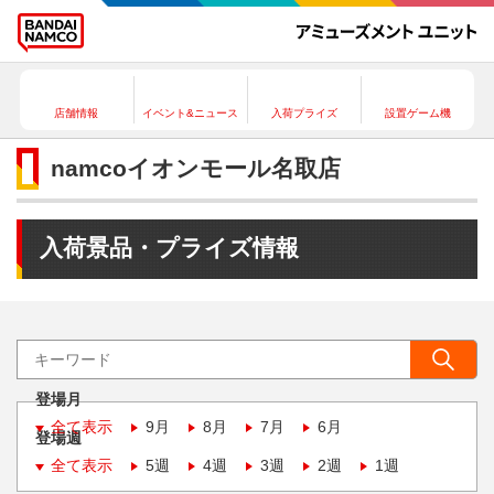
店舗情報
イベント&ニュース
入荷プライズ
設置ゲーム機
namcoイオンモール名取店
入荷景品・プライズ情報
登場月
全て表示
9月
8月
7月
6月
登場週
全て表示
5週
4週
3週
2週
1週