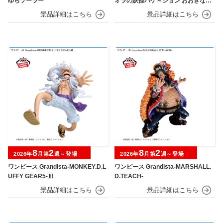
ゆらソーラー
オラの妖怪バケ～ション おおきなSO
FVIMATES～野原しんのすけ～
8
2
8
2
2026年
月第
週～登場
2026年
月第
週～登場
ワンピース Grandista-MONKEY.D.L
ワンピース Grandista-MARSHALL.
UFFY GEAR5-Ⅲ
D.TEACH-