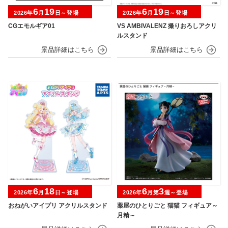
6
19
6
19
2026年
月
日～登場
2026年
月
日～登場
CGエモルギア01
VS AMBIVALENZ 撮りおろしアクリ
ルスタンド
6
18
6
3
2026年
月
日～登場
2026年
月第
週～登場
おねがいアイプリ アクリルスタンド
薬屋のひとりごと 猫猫 フィギュア～
月精～