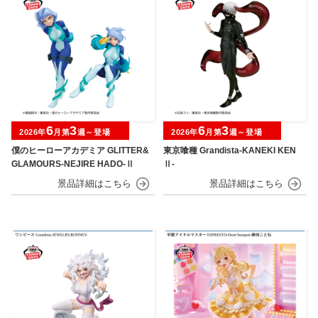
6
3
6
3
2026年
月第
週～登場
2026年
月第
週～登場
僕のヒーローアカデミア GLITTER&
東京喰種 Grandista-KANEKI KEN
GLAMOURS-NEJIRE HADO-Ⅱ
Ⅱ-