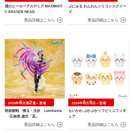
僕のヒーローアカデミア MAXIMATI
ぷにゅる わんわんシリコンスクイー
C ERASER HEAD
ズ
6
2
6
5
2026年
月第
週～登場
2026年
月
日～登場
呪術廻戦 懐玉・玉折 Luminasta
ちいかわ ぷかぷかソフビミニフィギ
‐五条悟‐虚式「茈」
ュア