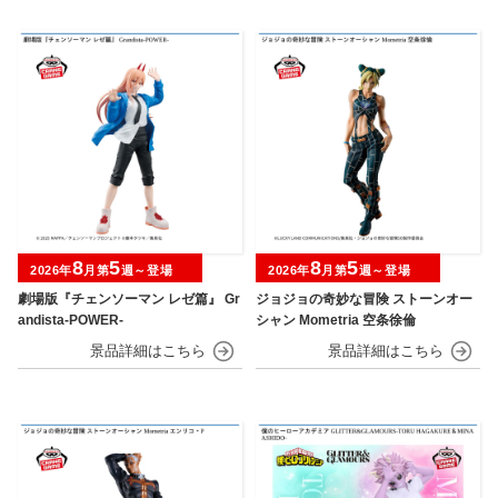
8
5
8
5
2026年
月第
週～登場
2026年
月第
週～登場
劇場版『チェンソーマン レゼ篇』 Gr
ジョジョの奇妙な冒険 ストーンオー
andista-POWER-
シャン Mometria 空条徐倫