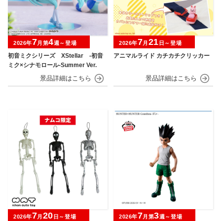
7
4
7
21
2026年
月第
週～登場
2026年
月
日～登場
初音ミクシリーズ XStellar ‐初音
アニマルライド カチカチクリッカー
ミク×シナモロール‐Summer Ver.
7
20
7
3
2026年
月
日～登場
2026年
月第
週～登場