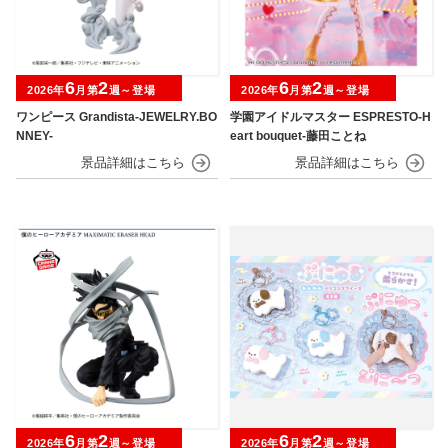
6
2
6
2
2026年
月第
週～登場
2026年
月第
週～登場
ワンピース Grandista-JEWELRY.BO
学園アイドルマスター ESPRESTO-H
NNEY-
eart bouquet-藤田ことね
6
2
6
2
2026年
月第
週～登場
2026年
月第
週～登場