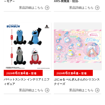
～モア～
ARS-猗窩座・狛治-
6
4
6
4
2026年
月第
週～登場
2026年
月第
週～登場
パペットスンスン インテリアミニフ
ぷにゅる ぺんぎんさんのシリコンス
ィギュア
クイーズ