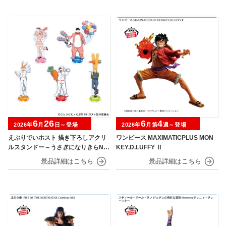
6
26
6
4
2026年
月
日～登場
2026年
月第
週～登場
えぶりでいホスト 描き下ろしアクリ
ワンピース MAXIMATICPLUS MON
ルスタンドー～うさぎになりきらNIG
KEY.D.LUFFY Ⅱ
HT～