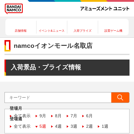
店舗情報
イベント&ニュース
入荷プライズ
設置ゲーム機
namcoイオンモール名取店
入荷景品・プライズ情報
登場月
全て表示
9月
8月
7月
6月
登場週
全て表示
5週
4週
3週
2週
1週