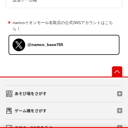
namcoイオンモール名取店の公式SNSアカウントはこち
ら！
@namco_base765
先
あそび場をさがす
ゲーム機をさがす
スマホ・PCであそぶ