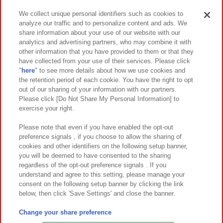
We collect unique personal identifiers such as cookies to
analyze our traffic and to personalize content and ads. We
イベント・キャンペーン
share information about your use of our website with our
analytics and advertising partners, who may combine it with
other information that you have provided to them or that they
have collected from your use of their services. Please click
"
here
" to see more details about how we use cookies and
関連会社
サステナビリティ
サイトポリシー
the retention period of each cookie. You have the right to opt
out of our sharing of your information with our partners.
プライバシーポリシー
ウェブアクセシビリティ方針と検証結果
Please click [Do Not Share My Personal Information] to
exercise your right.
お取引先さまとともに
食品のご提供について
カスタマーハラスメント対応方針
よくあるご質問・お問い合わせ
Please note that even if you have enabled the opt-out
preference signals , if you choose to allow the sharing of
cookies and other identifiers on the following setup banner,
you will be deemed to have consented to the sharing
regardless of the opt-out preference signals . If you
understand and agree to this setting, please manage your
consent on the following setup banner by clicking the link
below, then click 'Save Settings' and close the banner.
©Bandai Namco Amusement Inc.
©Bandai Namco Amusement Lab Inc.
Change your share preference
©Bandai Namco Experience Inc.