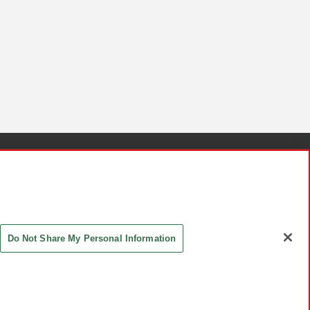
針と検証結果
お取引先さまとともに
お問い合わせ
Do Not Share My Personal Information
ASHIKI Co., Ltd. All Rights Reserved.