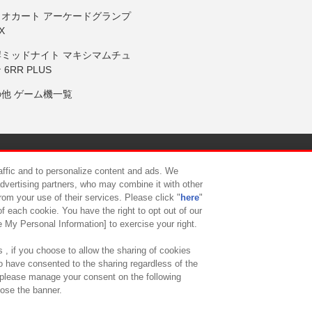
リオカート アーケードグランプ
X
岸ミッドナイト マキシマムチュ
 6RR PLUS
の他 ゲーム機一覧
サイトポリシー
プライバシーポリシー
ウェブアクセシビリティ方
raffic and to personalize content and ads. We
advertising partners, who may combine it with other
rom your use of their services. Please click "
here
"
供について
カスタマーハラスメント対応方針
よくあるご質問・
f each cookie. You have the right to opt out of our
e My Personal Information] to exercise your right.
 , if you choose to allow the sharing of cookies
to have consented to the sharing regardless of the
, please manage your consent on the following
lose the banner.
ndai Namco Amusement Lab Inc.
©Bandai Namco Experience Inc.
©HANAY