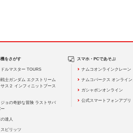
ム機をさがす
スマホ・PCであそぶ
ドルマスター TOURS
ナムコオンラインクレーン
動戦士ガンダム エクストリーム
ナムコパークス オンライ
ーサス２ インフィニットブース
ガシャポンオンライン
公式スマートフォンアプリ
ョジョの奇妙な冒険 ラストサバ
バー
鼓の達人
りスピリッツ