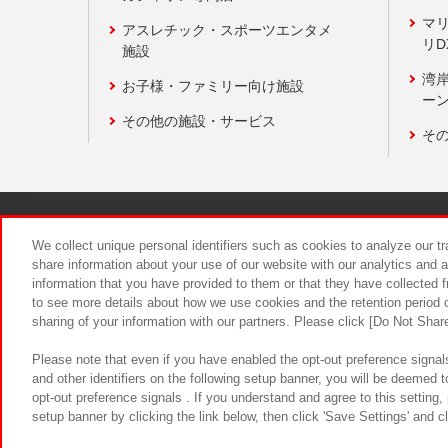
マ
アスレチック・スポーツエンタメ
リD
施設
湾
お子様・ファミリー向け施設
ーン
その他の施設・サービス
そ
関連会社
サステナビリティ
We collect unique personal identifiers such as cookies to analyze our t
share information about your use of our website with our analytics and 
information that you have provided to them or that they have collected f
食品のご提
to see more details about how we use cookies and the retention period o
sharing of your information with our partners. Please click [Do Not Shar
Please note that even if you have enabled the opt-out preference signals
and other identifiers on the following setup banner, you will be deemed 
opt-out preference signals . If you understand and agree to this setting
setup banner by clicking the link below, then click 'Save Settings' and c
©Bandai Namco Amusement Inc.
©Ba