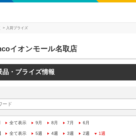
店
入荷プライズ
mcoイオンモール名取店
景品・プライズ情報
月
全て表示
9月
8月
7月
6月
週
全て表示
5週
4週
3週
2週
1週