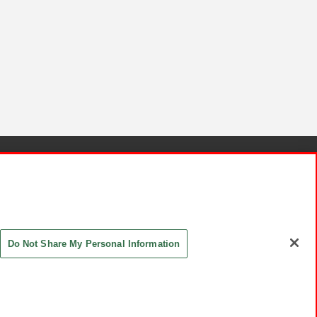
針と検証結果
お取引先さまとともに
お問い合わせ
Do Not Share My Personal Information
ASHIKI Co., Ltd. All Rights Reserved.