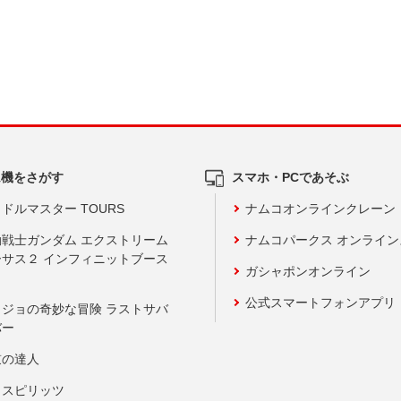
ム機をさがす
スマホ・PCであそぶ
ドルマスター TOURS
ナムコオンラインクレーン
動戦士ガンダム エクストリーム
ナムコパークス オンライ
ーサス２ インフィニットブース
ガシャポンオンライン
公式スマートフォンアプリ
ョジョの奇妙な冒険 ラストサバ
バー
鼓の達人
りスピリッツ