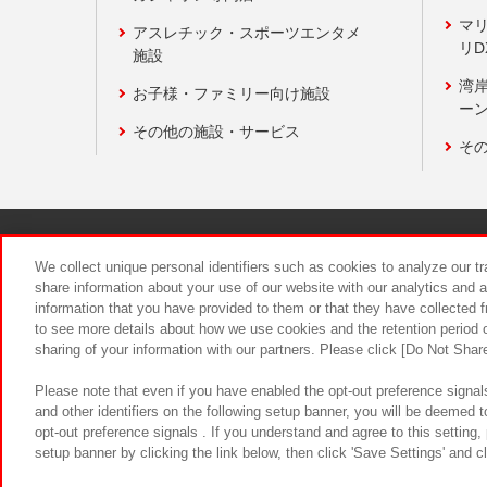
マ
アスレチック・スポーツエンタメ
リD
施設
湾
お子様・ファミリー向け施設
ーン
その他の施設・サービス
そ
関連会社
サステナビリティ
We collect unique personal identifiers such as cookies to analyze our t
share information about your use of our website with our analytics and 
information that you have provided to them or that they have collected f
食品のご提
to see more details about how we use cookies and the retention period o
sharing of your information with our partners. Please click [Do Not Shar
Please note that even if you have enabled the opt-out preference signals
and other identifiers on the following setup banner, you will be deemed 
opt-out preference signals . If you understand and agree to this setting
setup banner by clicking the link below, then click 'Save Settings' and c
©Bandai Namco Amusement Inc.
©Ba