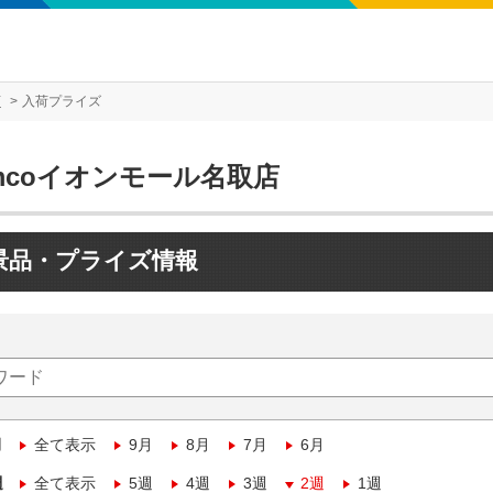
店
入荷プライズ
mcoイオンモール名取店
景品・プライズ情報
月
全て表示
9月
8月
7月
6月
週
全て表示
5週
4週
3週
2週
1週