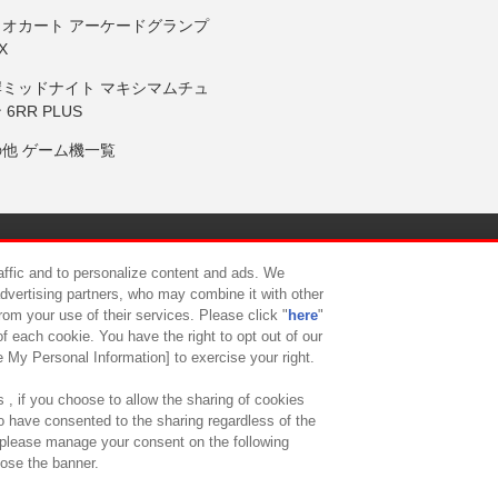
リオカート アーケードグランプ
X
岸ミッドナイト マキシマムチュ
 6RR PLUS
の他 ゲーム機一覧
サイトポリシー
プライバシーポリシー
ウェブアクセシビリティ方
raffic and to personalize content and ads. We
advertising partners, who may combine it with other
rom your use of their services. Please click "
here
"
供について
カスタマーハラスメント対応方針
よくあるご質問・
f each cookie. You have the right to opt out of our
e My Personal Information] to exercise your right.
 , if you choose to allow the sharing of cookies
to have consented to the sharing regardless of the
, please manage your consent on the following
lose the banner.
ndai Namco Amusement Lab Inc.
©Bandai Namco Experience Inc.
©HANAY