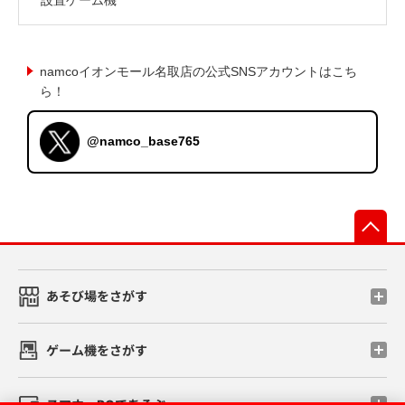
namcoイオンモール名取店の公式SNSアカウントはこち
ら！
@namco_base765
先
あそび場をさがす
ゲーム機をさがす
スマホ・PCであそぶ