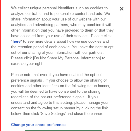
We collect unique personal identifiers such as cookies to
analyze our traffic and to personalize content and ads. We
イベント・キャンペーン
share information about your use of our website with our
analytics and advertising partners, who may combine it with
other information that you have provided to them or that they
have collected from your use of their services. Please click
"
here
" to see more details about how we use cookies and
関連会社
サステナビリティ
サイトポリシー
the retention period of each cookie. You have the right to opt
out of our sharing of your information with our partners.
プライバシーポリシー
ウェブアクセシビリティ方針と検証結果
Please click [Do Not Share My Personal Information] to
exercise your right.
お取引先さまとともに
食品のご提供について
カスタマーハラスメント対応方針
よくあるご質問・お問い合わせ
Please note that even if you have enabled the opt-out
preference signals , if you choose to allow the sharing of
cookies and other identifiers on the following setup banner,
you will be deemed to have consented to the sharing
regardless of the opt-out preference signals . If you
understand and agree to this setting, please manage your
consent on the following setup banner by clicking the link
below, then click 'Save Settings' and close the banner.
©Bandai Namco Amusement Inc.
©Bandai Namco Amusement Lab Inc.
Change your share preference
©Bandai Namco Experience Inc.