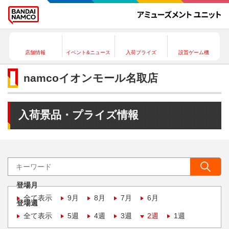
店舗情報
イベント&ニュース
入荷プライズ
設置ゲーム機
namcoイオンモール名取店
入荷景品・プライズ情報
登場月
全て表示
9月
8月
7月
6月
登場週
全て表示
5週
4週
3週
2週
1週