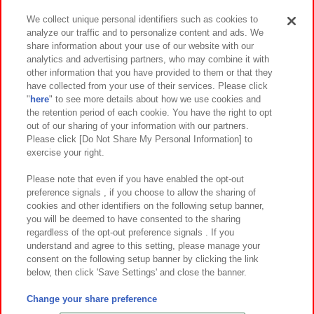
We collect unique personal identifiers such as cookies to
analyze our traffic and to personalize content and ads. We
イベント・キャンペーン
share information about your use of our website with our
analytics and advertising partners, who may combine it with
other information that you have provided to them or that they
have collected from your use of their services. Please click
"
here
" to see more details about how we use cookies and
関連会社
サステナビリティ
サイトポリシー
the retention period of each cookie. You have the right to opt
out of our sharing of your information with our partners.
プライバシーポリシー
ウェブアクセシビリティ方針と検証結果
Please click [Do Not Share My Personal Information] to
exercise your right.
お取引先さまとともに
食品のご提供について
カスタマーハラスメント対応方針
よくあるご質問・お問い合わせ
Please note that even if you have enabled the opt-out
preference signals , if you choose to allow the sharing of
cookies and other identifiers on the following setup banner,
you will be deemed to have consented to the sharing
regardless of the opt-out preference signals . If you
understand and agree to this setting, please manage your
consent on the following setup banner by clicking the link
below, then click 'Save Settings' and close the banner.
©Bandai Namco Amusement Inc.
©Bandai Namco Amusement Lab Inc.
Change your share preference
©Bandai Namco Experience Inc.