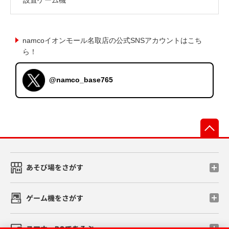
namcoイオンモール名取店の公式SNSアカウントはこち
ら！
@namco_base765
先
あそび場をさがす
ゲーム機をさがす
スマホ・PCであそぶ