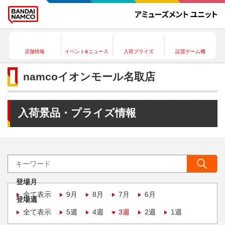
店舗情報
イベント&ニュース
入荷プライズ
設置ゲーム機
namcoイオンモール名取店
入荷景品・プライズ情報
登場月
全て表示
9月
8月
7月
6月
登場週
全て表示
5週
4週
3週
2週
1週