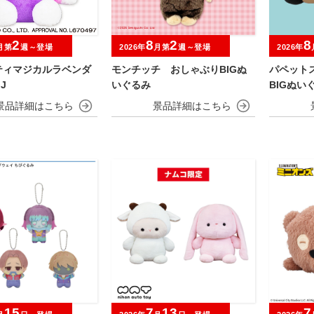
2
8
2
8
月第
週～登場
2026年
月第
週～登場
2026年
ティマジカルラベンダ
モンチッチ おしゃぶりBIGぬ
パペット
J
いぐるみ
BIGぬい
15
7
13
7