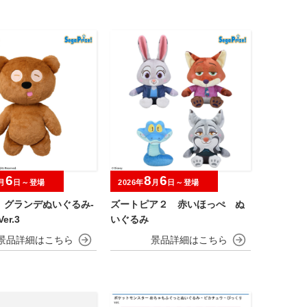
6
8
6
月
日～登場
2026年
月
日～登場
 グランデぬいぐるみ‐
ズートピア２ 赤いほっぺ ぬ
er.3
いぐるみ