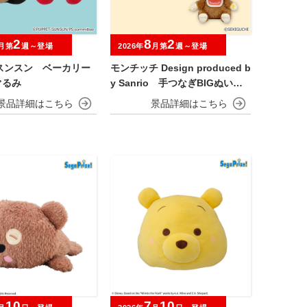
2
8
2
月第
週～登場
2026年
月第
週～登場
スンスン ベーカリー
モンチッチ Design produced b
ぐるみ
y Sanrio 手つなぎBIGぬいぐ
るみ
10
7
10