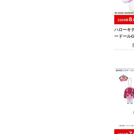
8
2026年
ハローキ
ードールG
7