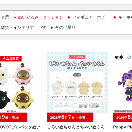
て表示
ぬいぐるみ・クッション
フィギュア・ホビー
キーホ
活雑貨・インテリア・小物
その他景品
9
8
7
8
月
日～登場
2026年
月
日～登場
2026年
OVOTプルバックぬい
しろいぬちゃんとちゃいぬくん
Poppy P