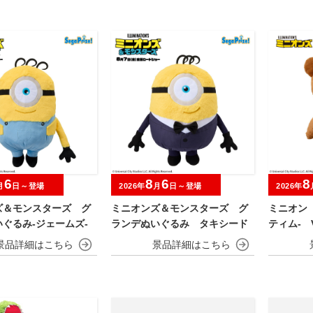
プレミアボール～
6
8
6
8
月
日～登場
2026年
月
日～登場
2026年
ズ＆モンスターズ グ
ミニオンズ＆モンスターズ グ
ミニオン
ぐるみ‐ジェームズ‐
ランデぬいぐるみ タキシード
ティム‐ V