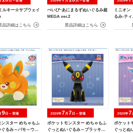
月
日～登場
2026年
月
日～登場
2026年
 ミルキー☆サブウェイ
べいびｰあにまるずぬいぐるみ超
ミニオン
み
MEGA ver.2
るみ‐ティ
9
7
7
7
月
日～登場
2026年
月
日～登場
2026年
モンスター めちゃもふ
ポケットモンスター めちゃもふ
ポケット
いぐるみ～パモ～ウィ
ぐっとぬいぐるみ～ブラッキー
ぐっとぬ