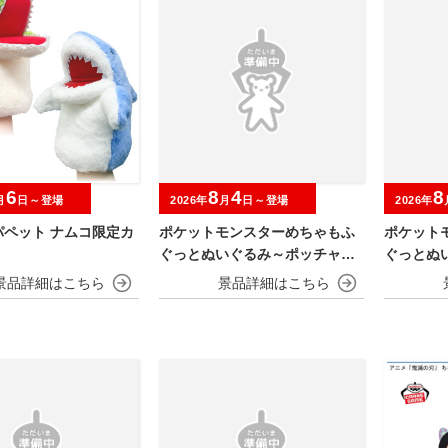
6
8
4
8
月
日～登場
2026年
月
日～登場
2026年
パペット ナムコ限定カ
ポケットモンスターめちゃもふ
ポケット
ぐっとぬいぐるみ～ポッチャマ
ぐっとぬ
～
～