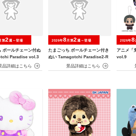
2
8
2
8
月第
週～登場
2026年
月第
週～登場
2026年
ち ボールチェーン付ぬ
たまごっち ボールチェーン付き
アニメ「
chi Paradise vol.3
ぬい Tamagotchi Paradise2-R
vol.9