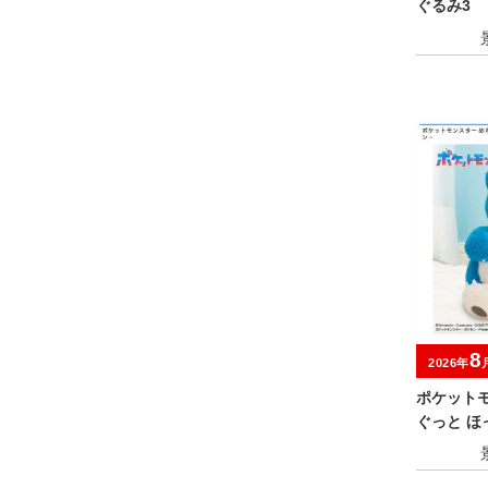
ぐるみ3
8
2026年
ポケット
ぐっと 
るみ～カ