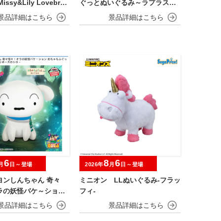
issy&Lily Lovebrai
ぐっとぬいぐるみ～ラプラス～
振り向きver.
6
8
6
月
日～登場
2026年
月
日～登場
ヨンしんちゃん 奇々
ミニオン LLぬいぐるみ‐フラッ
ラの妖怪バケ～ション
フィ‐
ふぐっとぬいぐるみ～
ポーズのシロ～