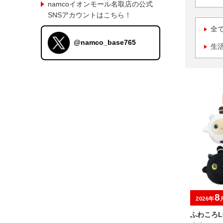
namcoイオンモール名取店の公式
SNSアカウントはこちら！
全
@namco_base765
生
8
2026年
ふわころL