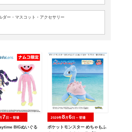
ルダー・マスコット・アクセサリー
7
8
6
月
日～登場
2026年
月
日～登場
laytime BIGぬいぐる
ポケットモンスター めちゃもふ