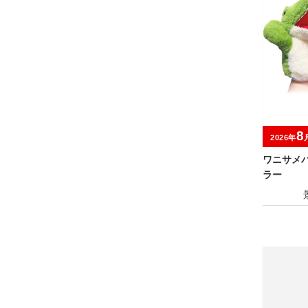
8
2026年
ワニサメ
ラー