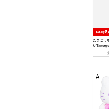
8
2026年
たまごっ
いTamagot