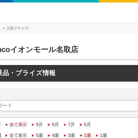
店
入荷プライズ
mcoイオンモール名取店
景品・プライズ情報
月
全て表示
9月
8月
7月
6月
週
全て表示
5週
4週
3週
2週
1週