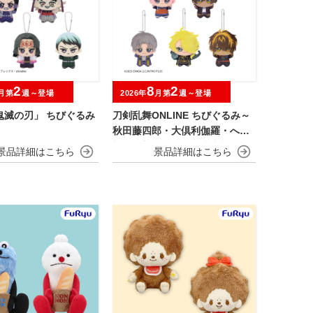
2
8
2
月第
週～登場
2026年
月第
週～登場
鬼滅の刃」 ちびぐるみ
刀剣乱舞ONLINE ちびぐるみ～
秋田藤四郎・大倶利伽羅・へし
切長谷部・獅子王・火車切～