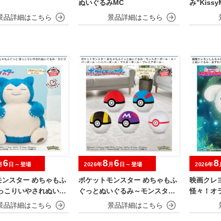
ぬいぐるみMC
み”KissyM
ds”
6
8
6
8
月
日～登場
2026年
月
日～登場
2026年
モンスター めちゃもふ
ポケットモンスター めちゃもふ
映画クレ
ほっこりいやされぬいぐ
ぐっとぬいぐるみ～モンスター
怪々！オ
ビゴン～
ボール・スーパーボール・ハイ
めちゃも
パーボール・マスターボール・
おすわり