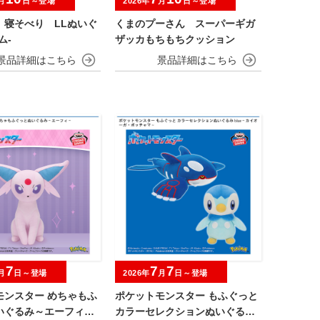
月
日～登場
2026年
月
日～登場
 寝そべり LLぬいぐ
くまのプーさん スーパーギガ
ム‐
ザッカもちもちクッション
7
7
7
月
日～登場
2026年
月
日～登場
モンスター めちゃもふ
ポケットモンスター もふぐっと
いぐるみ～エーフィ－
カラーセレクションぬいぐるみ