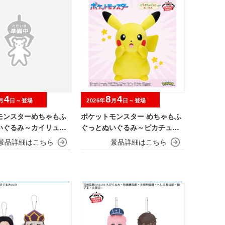
4
8
4
月
日～登場
2026年
月
日～登場
モンスターめちゃもふ
ポケットモンスター めちゃもふ
いぐるみ～カイリュー
ぐっとぬいぐるみ～ピカチュウ
～びっくりver.