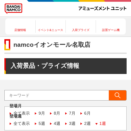
店舗情報
イベント&ニュース
入荷プライズ
設置ゲーム機
namcoイオンモール名取店
入荷景品・プライズ情報
登場月
全て表示
9月
8月
7月
6月
登場週
全て表示
5週
4週
3週
2週
1週