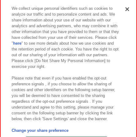
We collect unique personal identifiers such as cookies to
analyze our traffic and to personalize content and ads. We
イベント・キャンペーン
share information about your use of our website with our
analytics and advertising partners, who may combine it with
other information that you have provided to them or that they
have collected from your use of their services. Please click
"
here
" to see more details about how we use cookies and
関連会社
サステナビリティ
サイトポリシー
the retention period of each cookie. You have the right to opt
out of our sharing of your information with our partners.
プライバシーポリシー
ウェブアクセシビリティ方針と検証結果
Please click [Do Not Share My Personal Information] to
exercise your right.
お取引先さまとともに
食品のご提供について
カスタマーハラスメント対応方針
よくあるご質問・お問い合わせ
Please note that even if you have enabled the opt-out
preference signals , if you choose to allow the sharing of
cookies and other identifiers on the following setup banner,
you will be deemed to have consented to the sharing
regardless of the opt-out preference signals . If you
understand and agree to this setting, please manage your
consent on the following setup banner by clicking the link
below, then click 'Save Settings' and close the banner.
©Bandai Namco Amusement Inc.
©Bandai Namco Amusement Lab Inc.
Change your share preference
©Bandai Namco Experience Inc.