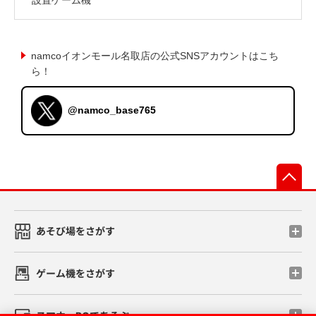
namcoイオンモール名取店の公式SNSアカウントはこち
ら！
@namco_base765
先
あそび場をさがす
ゲーム機をさがす
スマホ・PCであそぶ