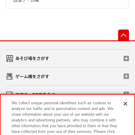
先
あそび場をさがす
ゲーム機をさがす
スマホ・PCであそぶ
We collect unique personal identifiers such as cookies to
analyze our traffic and to personalize content and ads. We
イベント・キャンペーン
share information about your use of our website with our
analytics and advertising partners, who may combine it with
other information that you have provided to them or that they
have collected from your use of their services. Please click