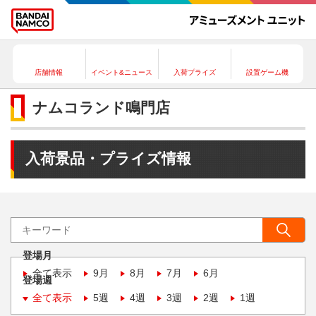
店舗情報
イベント&ニュース
入荷プライズ
設置ゲーム機
ナムコランド鳴門店
入荷景品・プライズ情報
登場月
全て表示
9月
8月
7月
6月
登場週
全て表示
5週
4週
3週
2週
1週