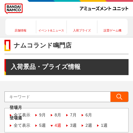
店舗情報
イベント&ニュース
入荷プライズ
設置ゲーム機
ナムコランド鳴門店
入荷景品・プライズ情報
登場月
全て表示
9月
8月
7月
6月
登場週
全て表示
5週
4週
3週
2週
1週