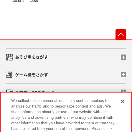
先
あそび場をさがす
ゲーム機をさがす
スマホ・PCであそぶ
We collect unique personal identifiers such as cookies to
analyze our traffic and to personalize content and ads. We
イベント・キャンペーン
share information about your use of our website with our
analytics and advertising partners, who may combine it with
other information that you have provided to them or that they
have collected from your use of their services. Please click