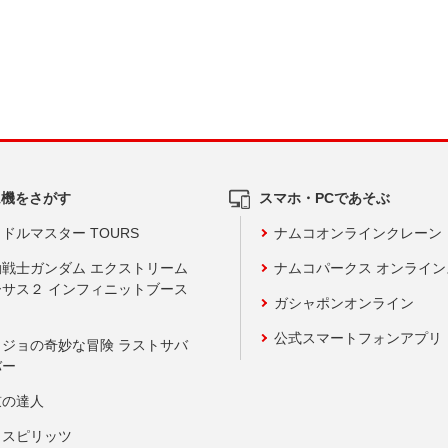
ム機をさがす
スマホ・PCであそぶ
ドルマスター TOURS
ナムコオンラインクレーン
動戦士ガンダム エクストリーム
ナムコパークス オンライ
ーサス２ インフィニットブース
ガシャポンオンライン
公式スマートフォンアプリ
ョジョの奇妙な冒険 ラストサバ
バー
鼓の達人
りスピリッツ