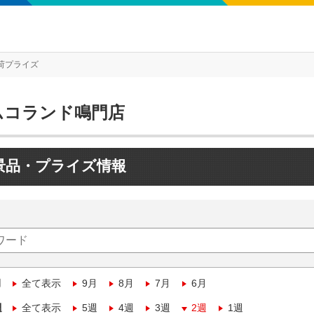
荷プライズ
ムコランド鳴門店
景品・プライズ情報
月
全て表示
9月
8月
7月
6月
週
全て表示
5週
4週
3週
2週
1週