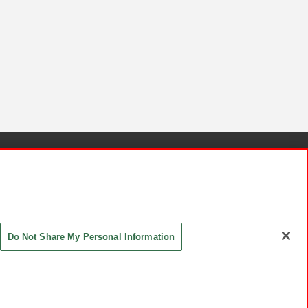
針と検証結果
お取引先さまとともに
お問い合わせ
Do Not Share My Personal Information
ASHIKI Co., Ltd. All Rights Reserved.