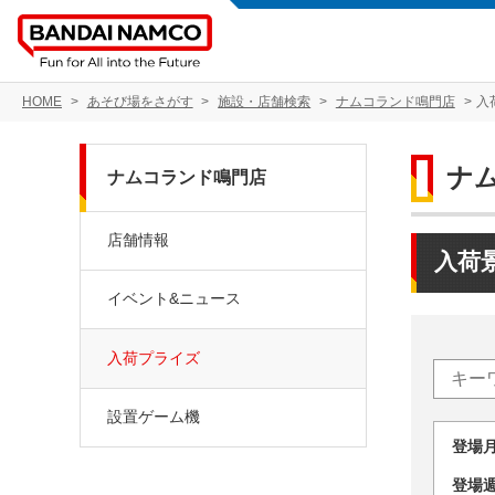
HOME
あそび場をさがす
施設・店舗検索
ナムコランド鳴門店
入
ナ
ナムコランド鳴門店
店舗情報
入荷
イベント&ニュース
入荷プライズ
設置ゲーム機
登場
登場