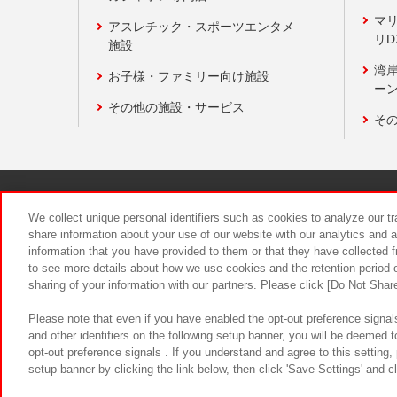
マ
アスレチック・スポーツエンタメ
リD
施設
湾
お子様・ファミリー向け施設
ーン
その他の施設・サービス
そ
関連会社
サステナビリティ
We collect unique personal identifiers such as cookies to analyze our t
share information about your use of our website with our analytics and 
information that you have provided to them or that they have collected f
食品のご提
to see more details about how we use cookies and the retention period o
sharing of your information with our partners. Please click [Do Not Shar
Please note that even if you have enabled the opt-out preference signals
and other identifiers on the following setup banner, you will be deemed 
opt-out preference signals . If you understand and agree to this setting
setup banner by clicking the link below, then click 'Save Settings' and c
©Bandai Namco Amusement Inc.
©Ba