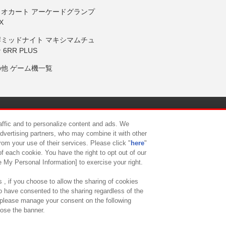
リオカート アーケードグランプ
X
岸ミッドナイト マキシマムチュ
 6RR PLUS
の他 ゲーム機一覧
サイトポリシー
プライバシーポリシー
ウェブアクセシビリティ方
raffic and to personalize content and ads. We
advertising partners, who may combine it with other
rom your use of their services. Please click "
here
"
供について
カスタマーハラスメント対応方針
よくあるご質問・
f each cookie. You have the right to opt out of our
e My Personal Information] to exercise your right.
 , if you choose to allow the sharing of cookies
to have consented to the sharing regardless of the
, please manage your consent on the following
lose the banner.
ndai Namco Amusement Lab Inc.
©Bandai Namco Experience Inc.
©HANAY